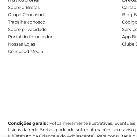
Sobre o Bretas
Cartão
Grupo Cencosud
Blog B
Trabalhe conosco
Código
Sobre privacidade
Serviç
Portal do fornecedor
App Br
Nossas Lojas
Clube 
Cencosud Media
Condições gerais
: Fotos meramente ilustrativas. Eventuais p
físicas da rede Bretas, podendo sofrer alterações sem aviso p
II (Estatuto da Criança e do Adolescente). Para consultar a d