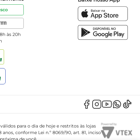
osco
1111
 8h às 20h
h
álidos para o dia de hoje e restritos às lojas
anos, conforme Lei n.º 8069/90, art. 81, inciso
s próxima de você.