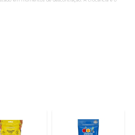
egustado em momentos de descontração. A crocância e o 
s artificiais. O processo de torra é realizado de forma 
o ainda mais agradável, permitindo que você aproveite 
olas, ou até mesmo como ingrediente em sobremesas. 
demia ou em passeios. Sua embalagem de 150g é ideal 
brada. Além de ser uma opção saborosa, o consumo de 
m Torrado Sem Pele Dr. Nuts, você garante um lanche 