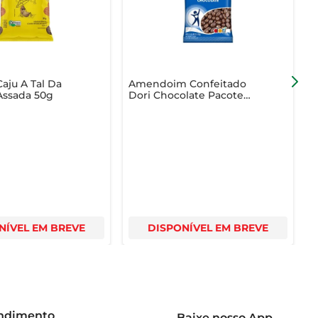
vo. Seja para um momento de pausa durante o trabalho 
ada porção.
aju A Tal Da
Amendoim Confeitado
Assada 50g
Dori Chocolate Pacote
C
150g
1
NÍVEL EM BREVE
DISPONÍVEL EM BREVE
endimento
Baixe nosso App