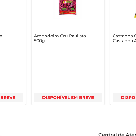
escubra como um lanche simples pode ser delicioso e nutriti
uto é a escolha ideal para quem valoriza qualidade e sabor em c
a
Amendoim Cru Paulista
Castanha C
500g
Castanha 
 BREVE
DISPONÍVEL EM BREVE
DISPO
Central de At
s