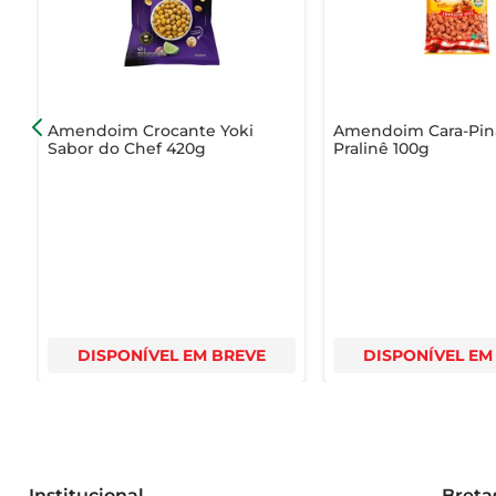
Experimente o Amendoim Torrado Sem Pele Dr. Nuts e d
ou para acompanhar suas atividades de lazer, este prod
Amendoim Crocante Yoki
Amendoim Cara-Pin
Sabor do Chef 420g
Pralinê 100g
DISPONÍVEL EM BREVE
DISPONÍVEL EM
Institucional
Breta