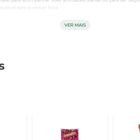
 ideal para acompanhar suas atividades diárias ou para ser d
tível para qualquer hora.

VER MAIS
e um produto de alta qualidade, livre de conservantes e aditivo
s do amendoim. Além disso, a ausência da pele torna o consum
s
ceitas e combinações. Pode ser utilizado em saladas, gran
prático e saudável, podendo ser levado para o trabalho, aca
gorduras saudáveis, contribuindo para uma alimentação equili
do-se um aliado em dietas de controle de peso. Com o Amendoi
 de vida.
