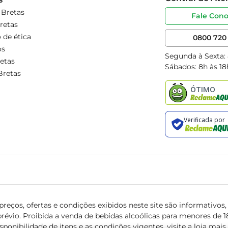
 Bretas
Fale Con
retas
 de ética
0800 720 
os
Segunda à Sexta:
etas
Sábados: 8h às 18
Bretas
reços, ofertas e condições exibidos neste site são informativos, v
révio. Proibida a venda de bebidas alcoólicas para menores de 18 
isponibilidade de itens e as condições vigentes, visite a loja mai