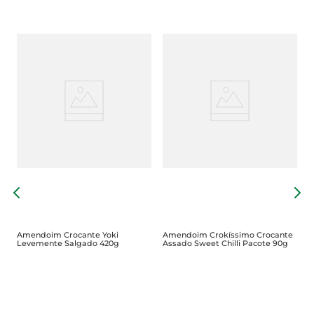
A
A
9
Amendoim Crocante Yoki
Amendoim Crokíssimo Crocante
Levemente Salgado 420g
Assado Sweet Chilli Pacote 90g