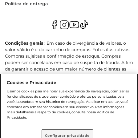
Política de entrega
Condições gerais
: Em caso de divergência de valores, o
valor válido é o do carrinho de compras. Fotos ilustrativas.
Compras sujeitas a confirmação de estoque. Compras
podem ser canceladas em caso de suspeita de fraude. A fim
de garantir o acesso de um maior número de clientes as
nossas promoções, a compra de produtos com preços
promocionais poderá ter sua quantidade limitada por
Cookies e Privacidade
cliente. Os preços, ofertas e condições são exclusivos para
Usamos cookies para melhorar sua experiência de navegação, otimizar as
o e-commerce e válidos durante o dia de hoje, podendo
funcionalidades do site, e trazer conteúdo e ofertas personalizadas para
sofrer alterações sem prévia notificação. Proibida a venda
você, baseadas em seu histórico de navegação. Ao clicar em aceitar, você
concorda em armazenar cookies em seu dispositivo. Para informações
de bebidas alcoólicas para menores de 18 anos, conforme
mais detalhadas a respeito de cookies, consulte nossa Política de
Lei n.º 8069/90, art. 81, inciso II (Estatuto da Criança e do
Privacidade.
Adolescente). Preços e condições exclusivos para o
, podendo sofrer alterações sem aviso
www.bretas.com.br
prévio. O valor mínimo para as compras on-line é de R$
Configurar privacidade