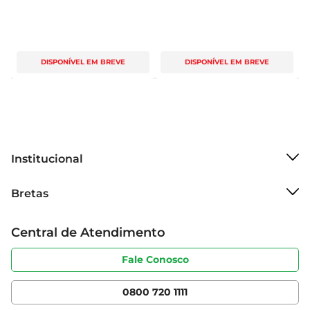
DISPONÍVEL EM BREVE
DISPONÍVEL EM BREVE
Institucional
Sobre o Bretas
Bretas
Grupo Cencosud
Trabalhe conosco
Cartão Bretas
Central de Atendimento
Sobre privacidade
Produtos Bretas
Portal do fornecedor
Código de ética
Fale Conosco
Nossas Lojas
Serviços
Cencosud Media
App Bretas
0800 720 1111
Clube Bretas