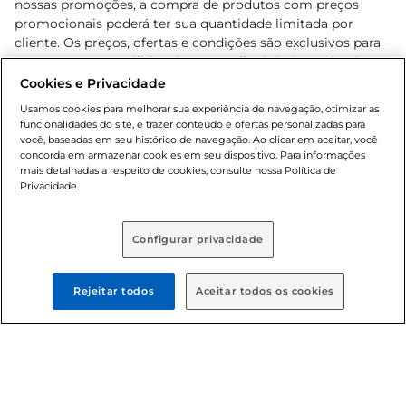
nossas promoções, a compra de produtos com preços
promocionais poderá ter sua quantidade limitada por
cliente. Os preços, ofertas e condições são exclusivos para
o e-commerce e válidos durante o dia de hoje, podendo
sofrer alterações sem prévia notificação. Proibida a venda
Cookies e Privacidade
de bebidas alcoólicas para menores de 18 anos, conforme
Usamos cookies para melhorar sua experiência de navegação, otimizar as
Lei n.º 8069/90, art. 81, inciso II (Estatuto da Criança e do
funcionalidades do site, e trazer conteúdo e ofertas personalizadas para
Adolescente). Preços e condições exclusivos para o
você, baseadas em seu histórico de navegação. Ao clicar em aceitar, você
concorda em armazenar cookies em seu dispositivo. Para informações
, podendo sofrer alterações sem aviso
www.bretas.com.br
mais detalhadas a respeito de cookies, consulte nossa Política de
prévio. O valor mínimo para as compras on-line é de R$
Privacidade.
80,00.
Configurar privacidade
© 2025 Copyright. Todos os direitos
reservados Bretas.
Rejeitar todos
Aceitar todos os cookies
Cencosud Brasil Comercial SA.CNPJ sob n°
39.346.861/0350-38 . Sediada na Av. das Nações Unidas,
12.995, 21º andar, CEP: 04.578-000, Bairro Brooklin Paulista,