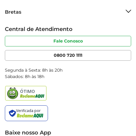
saúde.
Sobre o Bretas
Bretas
Grupo Cencosud
Trabalhe conosco
Cartão Bretas
Central de Atendimento
Sobre privacidade
Produtos Bretas
Portal do fornecedor
Código de ética
Fale Conosco
Nossas Lojas
Serviços
Cencosud Media
App Bretas
0800 720 1111
Clube Bretas
Blog Bretas
Segunda à Sexta: 8h às 20h
Black Friday
Sábados: 8h às 18h
Natal
Baixe nosso App