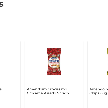
s
a
Amendoim Crokíssimo
Amendoim
Crocante Assado Sriracha
Chips 60g
Bacon Pacote 90g