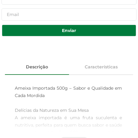
Enviar
Descrição
Características
Ameixa Importada 500g – Sabor e Qualidade em 
Cada Mordida

Delícias da Natureza em Sua Mesa  

A ameixa importada é uma fruta suculenta e 
nutritiva, perfeita para quem busca sabor e saúde 
em um só produto. Com 500g de pura qualidade, 