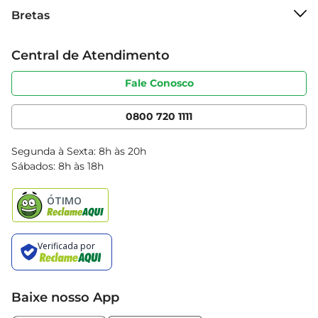
Sobre o Bretas
Bretas
Especificações do Produto  

Grupo Cencosud
- Peso: 500g  

Trabalhe conosco
Cartão Bretas
- Tipo: Ameixa importada  

Central de Atendimento
Sobre privacidade
Produtos Bretas
- Origem: Não especificada
Portal do fornecedor
Código de ética
Fale Conosco
Nossas Lojas
Serviços
Cencosud Media
App Bretas
0800 720 1111
Clube Bretas
Blog Bretas
Segunda à Sexta: 8h às 20h
Black Friday
Sábados: 8h às 18h
Natal
Baixe nosso App