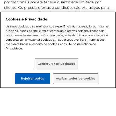
promocionais poderá ter sua quantidade limitada por
cliente. Os preços, ofertas e condições são exclusivos para
o e-commerce e válidos durante o dia de hoje, podendo
sofrer alterações sem prévia notificação. Proibida a venda
Cookies e Privacidade
de bebidas alcoólicas para menores de 18 anos, conforme
Usamos cookies para melhorar sua experiência de navegação, otimizar as
Lei n.º 8069/90, art. 81, inciso II (Estatuto da Criança e do
funcionalidades do site, e trazer conteúdo e ofertas personalizadas para
Adolescente). Preços e condições exclusivos para o
você, baseadas em seu histórico de navegação. Ao clicar em aceitar, você
concorda em armazenar cookies em seu dispositivo. Para informações
, podendo sofrer alterações sem aviso
www.bretas.com.br
mais detalhadas a respeito de cookies, consulte nossa Política de
prévio. O valor mínimo para as compras on-line é de R$
Privacidade.
80,00.
Configurar privacidade
© 2025 Copyright. Todos os direitos
reservados Bretas.
Rejeitar todos
Aceitar todos os cookies
Cencosud Brasil Comercial SA.CNPJ sob n°
39.346.861/0350-38 . Sediada na Av. das Nações Unidas,
12.995, 21º andar, CEP: 04.578-000, Bairro Brooklin Paulista,
na cidade de São Paulo - SP.