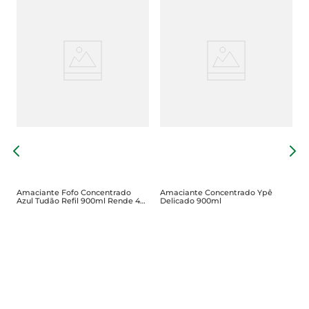
A
L
Amaciante Fofo Concentrado
Amaciante Concentrado Ypê
Azul Tudão Refil 900ml Rende 45
Delicado 900ml
Lavagens