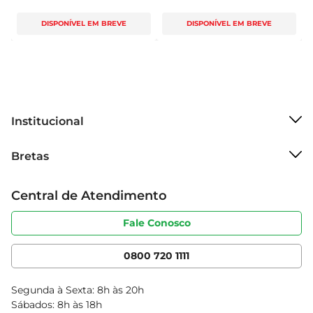
DISPONÍVEL EM BREVE
DISPONÍVEL EM BREVE
Institucional
Sobre o Bretas
Bretas
Grupo Cencosud
Trabalhe conosco
Cartão Bretas
Central de Atendimento
Sobre privacidade
Produtos Bretas
Portal do fornecedor
Código de ética
Fale Conosco
Nossas Lojas
Serviços
Cencosud Media
App Bretas
0800 720 1111
Clube Bretas
Blog Bretas
Segunda à Sexta: 8h às 20h
Black Friday
Sábados: 8h às 18h