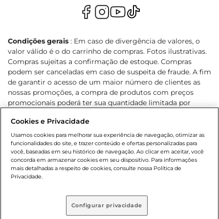
Condições gerais
: Em caso de divergência de valores, o
valor válido é o do carrinho de compras. Fotos ilustrativas.
Compras sujeitas a confirmação de estoque. Compras
podem ser canceladas em caso de suspeita de fraude. A fim
de garantir o acesso de um maior número de clientes as
nossas promoções, a compra de produtos com preços
promocionais poderá ter sua quantidade limitada por
cliente. Os preços, ofertas e condições são exclusivos para
Cookies e Privacidade
o e-commerce e válidos durante o dia de hoje, podendo
sofrer alterações sem prévia notificação. Proibida a venda
Usamos cookies para melhorar sua experiência de navegação, otimizar as
de bebidas alcoólicas para menores de 18 anos, conforme
funcionalidades do site, e trazer conteúdo e ofertas personalizadas para
você, baseadas em seu histórico de navegação. Ao clicar em aceitar, você
Lei n.º 8069/90, art. 81, inciso II (Estatuto da Criança e do
concorda em armazenar cookies em seu dispositivo. Para informações
Adolescente). Preços e condições exclusivos para o
mais detalhadas a respeito de cookies, consulte nossa Política de
, podendo sofrer alterações sem aviso
www.bretas.com.br
Privacidade.
prévio. O valor mínimo para as compras on-line é de R$
80,00.
Configurar privacidade