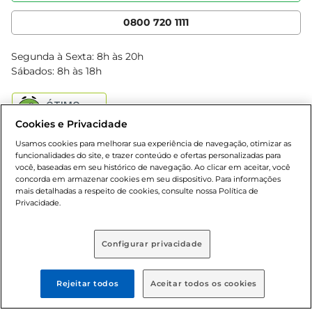
Cencosud Media
App Bretas
0800 720 1111
Clube Bretas
Blog Bretas
Segunda à Sexta: 8h às 20h
Black Friday
Sábados: 8h às 18h
Natal
Cookies e Privacidade
Usamos cookies para melhorar sua experiência de navegação, otimizar as
funcionalidades do site, e trazer conteúdo e ofertas personalizadas para
você, baseadas em seu histórico de navegação. Ao clicar em aceitar, você
concorda em armazenar cookies em seu dispositivo. Para informações
mais detalhadas a respeito de cookies, consulte nossa Política de
Baixe nosso App
Privacidade.
Configurar privacidade
Formas de pagamento
Rejeitar todos
Aceitar todos os cookies
Dúvidas frequentes (FAQ)