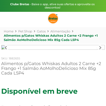
Clube Bretas
• Baixe o app, ative suas ofertas e aproveite os
descontos!
Pet Shop
Gatos
Alimentação
Alimentos p/Gatos Whiskas Adultos 2 Carne +2 Frango +1
Salmão AoMolhoDelicioso Mix 85g Cada L5P4
:
1882655
Alimentos p/Gatos Whiskas Adultos 2 Carne +2
Frango +1 Salmão AoMolhoDelicioso Mix 85g
Cada L5P4
Disponível em breve