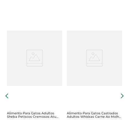
R
P
Alimento Para Gatos Adultos
Alimento Para Gatos Castrados
Sheba Petiscos Cremosos Atum
Adultos Whiskas Carne Ao Molho
24g Com 2Unidades
Sachê 85g