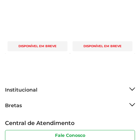
DISPONÍVEL EM BREVE
DISPONÍVEL EM BREVE
Institucional
Sobre o Bretas
Bretas
Grupo Cencosud
Trabalhe conosco
Cartão Bretas
Central de Atendimento
Sobre privacidade
Produtos Bretas
Portal do fornecedor
Código de ética
Fale Conosco
Nossas Lojas
Serviços