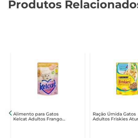
Produtos Relacionado
Alimento para Gatos
Ração Úmida Gatos
Kelcat Adultos Frango
Adultos Friskies At
com Brócolis e Linhaça ao
Molho Sachê 85g