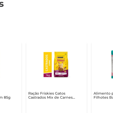
s
Ração Friskies Gatos
Alimento p
um 85g
Castrados Mix de Carnes
Filhotes B
1kg
ao Molho 
Sachê85g