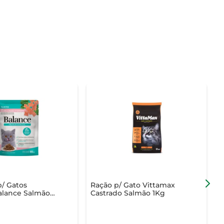
/ Gatos
Ração p/ Gato Vittamax
A
alance Salmão
Castrado Salmão 1Kg
com Espinafre
A