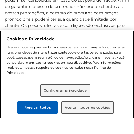
podem ser canceladas em caso de suspeita de fraude. A fim
de garantir o acesso de um maior número de clientes as
nossas promoções, a compra de produtos com preços
promocionais poderá ter sua quantidade limitada por
cliente. Os preços, ofertas e condições são exclusivos para
o e-commerce e válidos durante o dia de hoje, podendo
sofrer alterações sem prévia notificação. Proibida a venda
Cookies e Privacidade
de bebidas alcoólicas para menores de 18 anos, conforme
Usamos cookies para melhorar sua experiência de navegação, otimizar as
Lei n.º 8069/90, art. 81, inciso II (Estatuto da Criança e do
funcionalidades do site, e trazer conteúdo e ofertas personalizadas para
Adolescente). Preços e condições exclusivos para o
você, baseadas em seu histórico de navegação. Ao clicar em aceitar, você
concorda em armazenar cookies em seu dispositivo. Para informações
, podendo sofrer alterações sem aviso
www.bretas.com.br
mais detalhadas a respeito de cookies, consulte nossa Política de
prévio. O valor mínimo para as compras on-line é de R$
Privacidade.
80,00.
Configurar privacidade
© 2025 Copyright. Todos os direitos
reservados Bretas.
Rejeitar todos
Aceitar todos os cookies
Cencosud Brasil Comercial SA.CNPJ sob n°