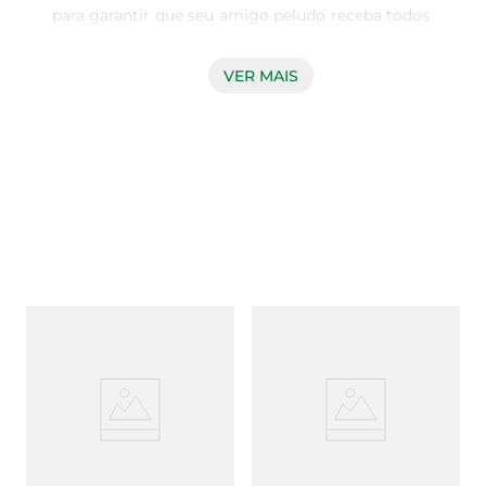
para garantir que seu amigo peludo receba todos 
os nutrientes necessários para uma vida saudável 
e ativa. Com uma fórmula rica em proteínas de 
VER MAIS
alta qualidade, este produto é especialmente 
desenvolvido para atender às necessidades 
nutricionais dos gatos, proporcionando uma 
dieta balanceada e saborosa. A embalagem de 
290g é perfeita para manter a frescura e a 
qualidade do alimento, garantindo que seu gato 
desfrute de cada refeição.

Sabor irresistível de carne

Os gatos são conhecidos por serem exigentes 
com a comida, e o Whiskas entende isso. Com 
um sabor irresistível de carne, este alimento é 
elaborado para agradar até os paladares mais 
exigentes. A textura macia e os pedaços 
suculentos tornam cada refeição uma 
experiência prazerosa, estimulando o apetite do 