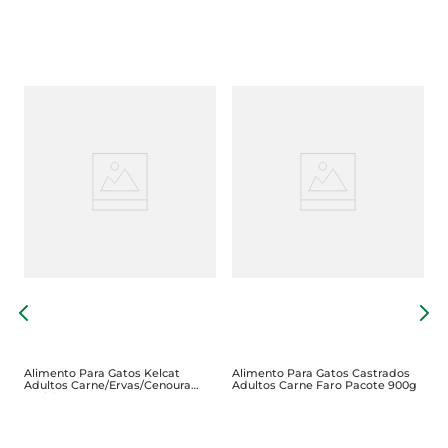
R
C
Alimento Para Gatos Kelcat
Alimento Para Gatos Castrados
Adultos Carne/Ervas/Cenoura
Adultos Carne Faro Pacote 900g
Sachê 85g