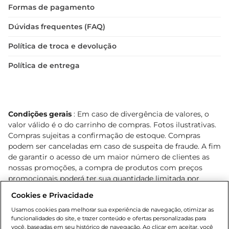
Formas de pagamento
Dúvidas frequentes (FAQ)
Política de troca e devolução
Política de entrega
Condições gerais
: Em caso de divergência de valores, o
valor válido é o do carrinho de compras. Fotos ilustrativas.
Compras sujeitas a confirmação de estoque. Compras
podem ser canceladas em caso de suspeita de fraude. A fim
de garantir o acesso de um maior número de clientes as
nossas promoções, a compra de produtos com preços
promocionais poderá ter sua quantidade limitada por
cliente. Os preços, ofertas e condições são exclusivos para
Cookies e Privacidade
o e-commerce e válidos durante o dia de hoje, podendo
sofrer alterações sem prévia notificação. Proibida a venda
Usamos cookies para melhorar sua experiência de navegação, otimizar as
funcionalidades do site, e trazer conteúdo e ofertas personalizadas para
de bebidas alcoólicas para menores de 18 anos, conforme
você, baseadas em seu histórico de navegação. Ao clicar em aceitar, você