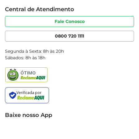
Trabalhe conosco
Cartão Bretas
Central de Atendimento
Sobre privacidade
Produtos Bretas
Portal do fornecedor
Código de ética
Fale Conosco
Nossas Lojas
Serviços
Cencosud Media
App Bretas
0800 720 1111
Clube Bretas
Blog Bretas
Segunda à Sexta: 8h às 20h
Black Friday
Sábados: 8h às 18h
Natal
Baixe nosso App