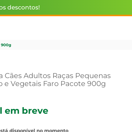
 os descontos!
e 900g
a Cães Adultos Raças Pequenas
o e Vegetais Faro Pacote 900g
l em breve
está disponível no momento