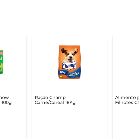
Chow
Ração Champ
Alimento p
 100g
Carne/Cereal 18Kg
Filhotes C
Frango 2,