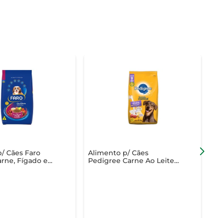
/ Cães Faro
Alimento p/ Cães
A
arne, Fígado e
Pedigree Carne Ao Leite
P
7Kg
10.1Kg
E
P