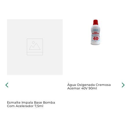
Água Oxigenada Cremosa
Á
Acemar 40V 90ml
A
Esmalte Impala Base Bomba
Com Acelerador 7,5ml