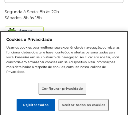
Clube Bretas
Blog Bretas
Segunda à Sexta: 8h às 20h
Black Friday
Sábados: 8h às 18h
Natal
Cookies e Privacidade
Usamos cookies para melhorar sua experiência de navegação, otimizar as
funcionalidades do site, e trazer conteúdo e ofertas personalizadas para
você, baseadas em seu histórico de navegação. Ao clicar em aceitar, você
concorda em armazenar cookies em seu dispositivo. Para informações
mais detalhadas a respeito de cookies, consulte nossa Política de
Baixe nosso App
Privacidade.
Configurar privacidade
Formas de pagamento
Rejeitar todos
Aceitar todos os cookies
Dúvidas frequentes (FAQ)
Política de troca e devolução