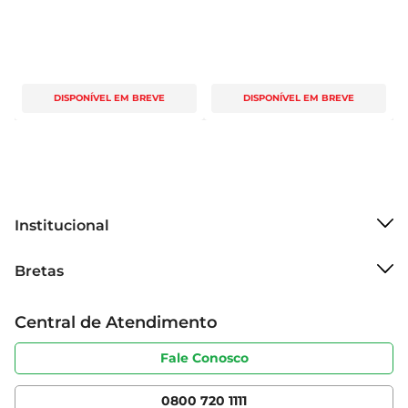
DISPONÍVEL EM BREVE
DISPONÍVEL EM BREVE
Institucional
Sobre o Bretas
Bretas
Grupo Cencosud
Trabalhe conosco
Cartão Bretas
Central de Atendimento
Sobre privacidade
Produtos Bretas
Portal do fornecedor
Código de ética
Fale Conosco
Nossas Lojas
Serviços
Cencosud Media
App Bretas
0800 720 1111