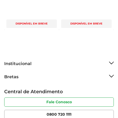
DISPONÍVEL EM BREVE
DISPONÍVEL EM BREVE
Institucional
Sobre o Bretas
Bretas
Grupo Cencosud
Trabalhe conosco
Cartão Bretas
Central de Atendimento
Sobre privacidade
Produtos Bretas
Portal do fornecedor
Código de ética
Fale Conosco
Nossas Lojas
Serviços
Cencosud Media
App Bretas
0800 720 1111