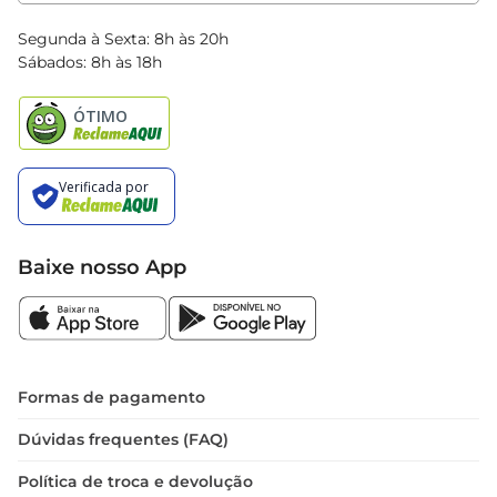
Clube Bretas
Blog Bretas
Segunda à Sexta: 8h às 20h
Black Friday
Sábados: 8h às 18h
Natal
Baixe nosso App
Formas de pagamento
Dúvidas frequentes (FAQ)
Política de troca e devolução