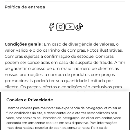
Política de entrega
Condições gerais
: Em caso de divergência de valores, o
valor válido é o do carrinho de compras. Fotos ilustrativas.
Compras sujeitas a confirmação de estoque. Compras
podem ser canceladas em caso de suspeita de fraude. A fim
de garantir o acesso de um maior número de clientes as
nossas promoções, a compra de produtos com preços
promocionais poderá ter sua quantidade limitada por
cliente. Os preços, ofertas e condições são exclusivos para
o e-commerce e válidos durante o dia de hoje, podendo
sofrer alterações sem prévia notificação. Proibida a venda
Cookies e Privacidade
de bebidas alcoólicas para menores de 18 anos, conforme
Usamos cookies para melhorar sua experiência de navegação, otimizar as
Lei n.º 8069/90, art. 81, inciso II (Estatuto da Criança e do
funcionalidades do site, e trazer conteúdo e ofertas personalizadas para
Adolescente). Preços e condições exclusivos para o
você, baseadas em seu histórico de navegação. Ao clicar em aceitar, você
concorda em armazenar cookies em seu dispositivo. Para informações
, podendo sofrer alterações sem aviso
www.bretas.com.br
mais detalhadas a respeito de cookies, consulte nossa Política de
prévio. O valor mínimo para as compras on-line é de R$