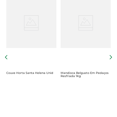
A
Couve Horta Santa Helena Unid
Mandioca Belgusto Em Pedaços
Resfriada 1Kg