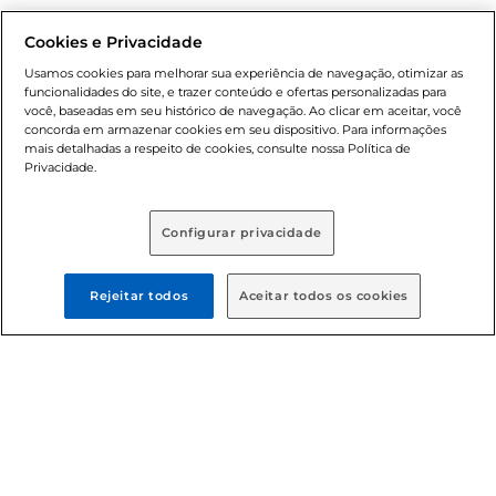
Natal
Cookies e Privacidade
Usamos cookies para melhorar sua experiência de navegação, otimizar as
funcionalidades do site, e trazer conteúdo e ofertas personalizadas para
você, baseadas em seu histórico de navegação. Ao clicar em aceitar, você
concorda em armazenar cookies em seu dispositivo. Para informações
mais detalhadas a respeito de cookies, consulte nossa Política de
Privacidade.
Baixe nosso App
Configurar privacidade
Formas de pagamento
Rejeitar todos
Aceitar todos os cookies
Dúvidas frequentes (FAQ)
Política de troca e devolução
Política de entrega