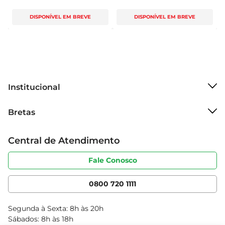
DISPONÍVEL EM BREVE
DISPONÍVEL EM BREVE
Institucional
Sobre o Bretas
Bretas
Grupo Cencosud
Trabalhe conosco
Cartão Bretas
Central de Atendimento
Sobre privacidade
Produtos Bretas
Portal do fornecedor
Código de ética
Fale Conosco
Nossas Lojas
Serviços
Cencosud Media
App Bretas
0800 720 1111
Clube Bretas
Blog Bretas
Segunda à Sexta: 8h às 20h
Black Friday
Sábados: 8h às 18h