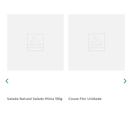
R
Salada Natural Salads Mista 150g
Couve-Flor Unidade