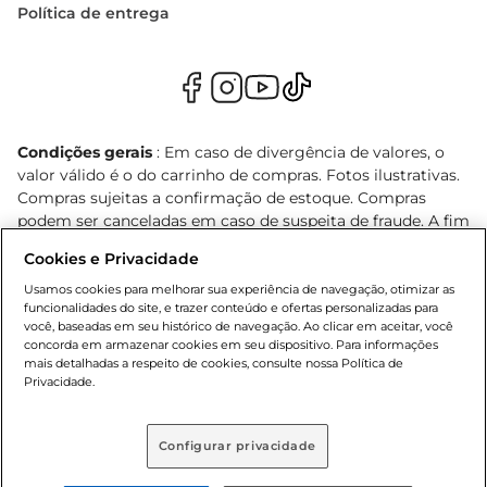
Política de entrega
Condições gerais
: Em caso de divergência de valores, o
valor válido é o do carrinho de compras. Fotos ilustrativas.
Compras sujeitas a confirmação de estoque. Compras
podem ser canceladas em caso de suspeita de fraude. A fim
de garantir o acesso de um maior número de clientes as
Cookies e Privacidade
nossas promoções, a compra de produtos com preços
promocionais poderá ter sua quantidade limitada por
Usamos cookies para melhorar sua experiência de navegação, otimizar as
funcionalidades do site, e trazer conteúdo e ofertas personalizadas para
cliente. Os preços, ofertas e condições são exclusivos para
você, baseadas em seu histórico de navegação. Ao clicar em aceitar, você
o e-commerce e válidos durante o dia de hoje, podendo
concorda em armazenar cookies em seu dispositivo. Para informações
sofrer alterações sem prévia notificação. Proibida a venda
mais detalhadas a respeito de cookies, consulte nossa Política de
de bebidas alcoólicas para menores de 18 anos, conforme
Privacidade.
Lei n.º 8069/90, art. 81, inciso II (Estatuto da Criança e do
Adolescente). Preços e condições exclusivos para o
Configurar privacidade
, podendo sofrer alterações sem aviso
www.bretas.com.br
prévio. O valor mínimo para as compras on-line é de R$