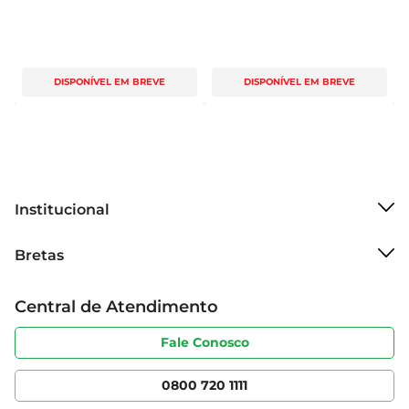
DISPONÍVEL EM BREVE
DISPONÍVEL EM BREVE
Institucional
Sobre o Bretas
Bretas
Grupo Cencosud
Trabalhe conosco
Cartão Bretas
Central de Atendimento
Sobre privacidade
Produtos Bretas
Portal do fornecedor
Código de ética
Fale Conosco
Nossas Lojas
Serviços
Cencosud Media
App Bretas
0800 720 1111
Clube Bretas