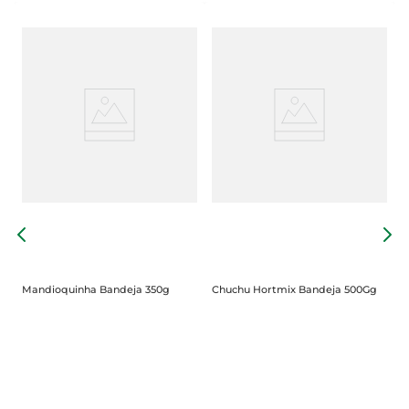
C
Mandioquinha Bandeja 350g
Chuchu Hortmix Bandeja 500Gg