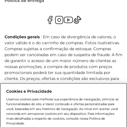
Política de entrega
Condições gerais
: Em caso de divergência de valores, o
valor válido é o do carrinho de compras. Fotos ilustrativas.
Compras sujeitas a confirmação de estoque. Compras
podem ser canceladas em caso de suspeita de fraude. A fim
de garantir o acesso de um maior número de clientes as
nossas promoções, a compra de produtos com preços
promocionais poderá ter sua quantidade limitada por
cliente. Os preços, ofertas e condições são exclusivos para
o e-commerce e válidos durante o dia de hoje, podendo
sofrer alterações sem prévia notificação. Proibida a venda
Cookies e Privacidade
de bebidas alcoólicas para menores de 18 anos, conforme
Usamos cookies para melhorar sua experiência de navegação, otimizar as
Lei n.º 8069/90, art. 81, inciso II (Estatuto da Criança e do
funcionalidades do site, e trazer conteúdo e ofertas personalizadas para
Adolescente). Preços e condições exclusivos para o
você, baseadas em seu histórico de navegação. Ao clicar em aceitar, você
concorda em armazenar cookies em seu dispositivo. Para informações
, podendo sofrer alterações sem aviso
www.bretas.com.br
mais detalhadas a respeito de cookies, consulte nossa Política de
prévio. O valor mínimo para as compras on-line é de R$
Privacidade.
80,00.