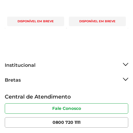
DISPONÍVEL EM BREVE
DISPONÍVEL EM BREVE
Institucional
Sobre o Bretas
Bretas
Grupo Cencosud
Trabalhe conosco
Cartão Bretas
Central de Atendimento
Sobre privacidade
Produtos Bretas
Portal do fornecedor
Código de ética
Fale Conosco
Nossas Lojas
Serviços
Cencosud Media
App Bretas
0800 720 1111
Clube Bretas