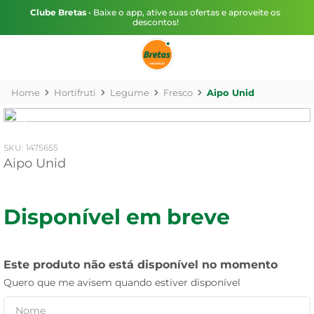
Clube Bretas
• Baixe o app, ative suas ofertas e aproveite os
descontos!
Hortifruti
Legume
Fresco
Aipo Unid
:
1475655
Aipo Unid
Disponível em breve
Este produto não está disponível no momento
Quero que me avisem quando estiver disponível