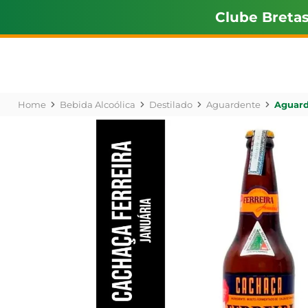
Clube Breta
Bebida Alcoólica
Destilado
Aguardente
Aguard