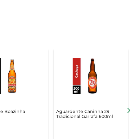
e Boazinha
Aguardente Caninha 29
Tradicional Garrafa 600ml
Y