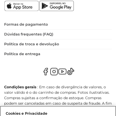
Formas de pagamento
Dúvidas frequentes (FAQ)
Política de troca e devolução
Política de entrega
Condições gerais
: Em caso de divergência de valores, o
valor válido é o do carrinho de compras. Fotos ilustrativas.
Compras sujeitas a confirmação de estoque. Compras
podem ser canceladas em caso de suspeita de fraude. A fim
de garantir o acesso de um maior número de clientes as
Cookies e Privacidade
nossas promoções, a compra de produtos com preços