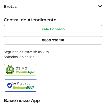
Sobre o Bretas
Bretas
Grupo Cencosud
Trabalhe conosco
Cartão Bretas
Central de Atendimento
Sobre privacidade
Produtos Bretas
Portal do fornecedor
Código de ética
Fale Conosco
Nossas Lojas
Serviços
Cencosud Media
App Bretas
0800 720 1111
Clube Bretas
Blog Bretas
Segunda à Sexta: 8h às 20h
Black Friday
Sábados: 8h às 18h
Natal
Baixe nosso App