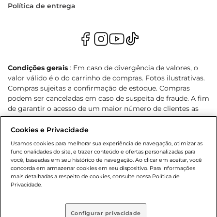
Política de entrega
Condições gerais
: Em caso de divergência de valores, o
valor válido é o do carrinho de compras. Fotos ilustrativas.
Compras sujeitas a confirmação de estoque. Compras
podem ser canceladas em caso de suspeita de fraude. A fim
de garantir o acesso de um maior número de clientes as
nossas promoções, a compra de produtos com preços
promocionais poderá ter sua quantidade limitada por
Cookies e Privacidade
cliente. Os preços, ofertas e condições são exclusivos para
Usamos cookies para melhorar sua experiência de navegação, otimizar as
o e-commerce e válidos durante o dia de hoje, podendo
funcionalidades do site, e trazer conteúdo e ofertas personalizadas para
sofrer alterações sem prévia notificação. Proibida a venda
você, baseadas em seu histórico de navegação. Ao clicar em aceitar, você
concorda em armazenar cookies em seu dispositivo. Para informações
de bebidas alcoólicas para menores de 18 anos, conforme
mais detalhadas a respeito de cookies, consulte nossa Política de
Lei n.º 8069/90, art. 81, inciso II (Estatuto da Criança e do
Privacidade.
Adolescente). Preços e condições exclusivos para o
, podendo sofrer alterações sem aviso
www.bretas.com.br
prévio. O valor mínimo para as compras on-line é de R$
Configurar privacidade