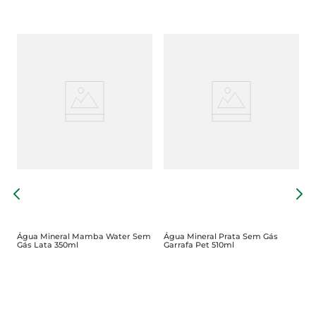
Á
G
Água Mineral Mamba Water Sem
Água Mineral Prata Sem Gás
Gás Lata 350ml
Garrafa Pet 510ml