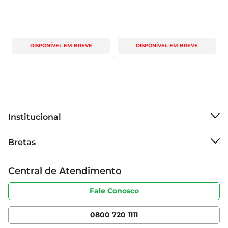
DISPONÍVEL EM BREVE
DISPONÍVEL EM BREVE
Institucional
Sobre o Bretas
Bretas
Grupo Cencosud
Trabalhe conosco
Cartão Bretas
Central de Atendimento
Sobre privacidade
Produtos Bretas
Portal do fornecedor
Código de ética
Fale Conosco
Nossas Lojas
Serviços
Cencosud Media
App Bretas
0800 720 1111
Clube Bretas