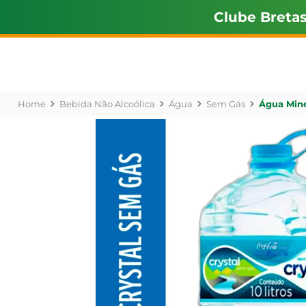
Clube Breta
Bebida Não Alcoólica
Água
Sem Gás
Água Mine