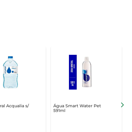
al Acqualia s/
Água Smart Water Pet
Á
591ml
P
5