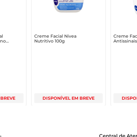
ão de maquiagem
al
Creme Facial Nivea
Creme Faci
ano
Nutritivo 100g
Antissinai
tamina
1 100g
 BREVE
DISPONÍVEL EM BREVE
DISPO
Central de At
s