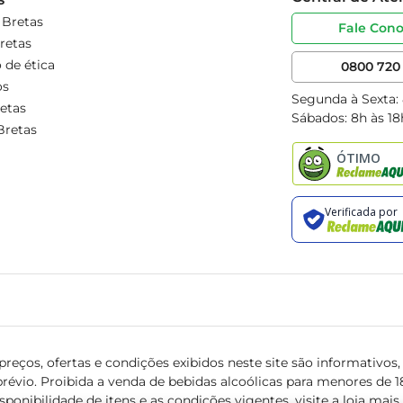
 Bretas
Fale Con
retas
 de ética
0800 720 
os
Segunda à Sexta:
etas
Sábados: 8h às 18
Bretas
reços, ofertas e condições exibidos neste site são informativos, v
révio. Proibida a venda de bebidas alcoólicas para menores de 18 
isponibilidade de itens e as condições vigentes, visite a loja mai