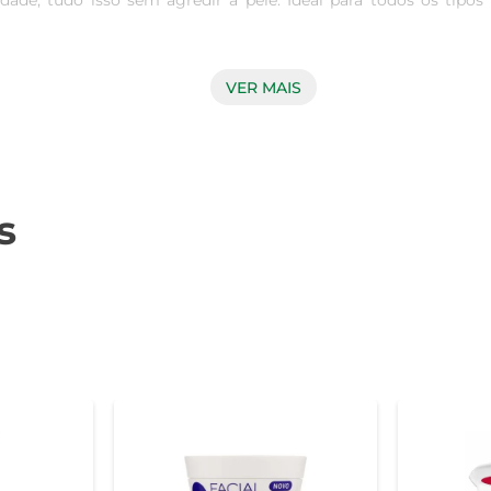
e, tudo isso sem agredir a pele. Ideal para todos os tipos 
VER MAIS
: limpa, hidrata, tonifica, suaviza, remove maquiagem, purifica
da pele, evitando o ressecamento. Ao usar a Água Micelar Nivea,
s
ml, perfeita para o uso diário. Para utilizá-la, basta aplica
 torna o processo ainda mais prático e rápido. É ideal para que
à noite, como parte da rotina de limpeza facial. Ela pode ser u
dos. Além disso, é uma excelente opção para remover a maquiag