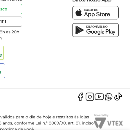
osco
1111
 8h às 20h
h
álidos para o dia de hoje e restritos às lojas
anos, conforme Lei n.º 8069/90, art. 81, inciso
s próxima de você.