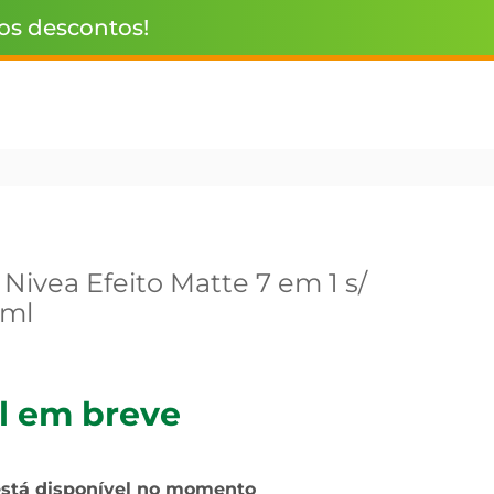
 os descontos!
Nivea Efeito Matte 7 em 1 s/
0ml
l em breve
está disponível no momento