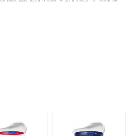
de pele, essa água micelar é uma aliada na rotina de 
 e refresca. Sua fórmula leve e suave é enriquecida com 
 você notará uma pele mais saudável e radiante, pronta 
r um pouco do produto em um algodão e passar sobre o 
m tem uma rotina corrida, mas não abre mão de cuidar da 
tilizada antes de aplicar outros produtos de skincare, 
em após um dia longo, garantindo que a pele respire e 