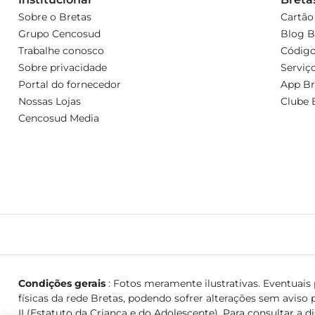
Sobre o Bretas
Cartão
Grupo Cencosud
Blog B
Trabalhe conosco
Código
Sobre privacidade
Serviç
Portal do fornecedor
App Br
Nossas Lojas
Clube 
Cencosud Media
Condições gerais
: Fotos meramente ilustrativas. Eventuais p
físicas da rede Bretas, podendo sofrer alterações sem aviso p
II (Estatuto da Criança e do Adolescente). Para consultar a d