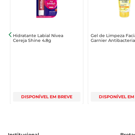
- Volume: 200ml  

- Tipo de produto: Água Micelar  

- Indicação: Todos os tipos de pele  

- Benefícios: Limpeza, hidratação, tonificação, remoç
Hidratante Labial Nivea
Gel de Limpeza Faci
Cereja Shine 4.8g
Garnier Antibacteri
Uniform & Matte Vi
C 150g
DISPONÍVEL EM BREVE
DISPONÍVEL EM
Institucional
Breta