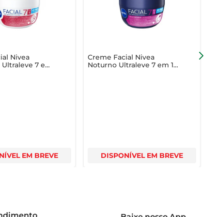
al Nivea
Creme Facial Nivea
Á
s Ultraleve 7 em
Noturno Ultraleve 7 em 1
H
100g
NÍVEL EM BREVE
DISPONÍVEL EM BREVE
endimento
Baixe nosso App