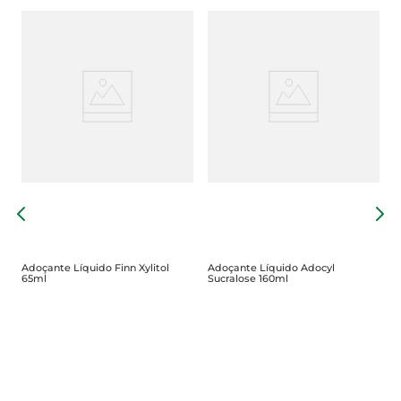
A
N
Adoçante Líquido Finn Xylitol
Adoçante Líquido Adocyl
65ml
Sucralose 160ml