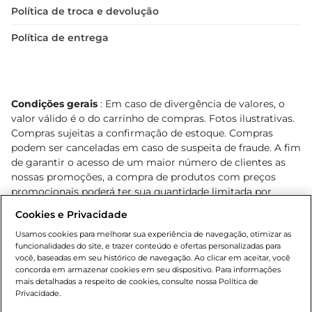
Política de troca e devolução
Política de entrega
Condições gerais
: Em caso de divergência de valores, o
valor válido é o do carrinho de compras. Fotos ilustrativas.
Compras sujeitas a confirmação de estoque. Compras
podem ser canceladas em caso de suspeita de fraude. A fim
de garantir o acesso de um maior número de clientes as
nossas promoções, a compra de produtos com preços
promocionais poderá ter sua quantidade limitada por
cliente. Os preços, ofertas e condições são exclusivos para
Cookies e Privacidade
o e-commerce e válidos durante o dia de hoje, podendo
sofrer alterações sem prévia notificação. Proibida a venda
Usamos cookies para melhorar sua experiência de navegação, otimizar as
funcionalidades do site, e trazer conteúdo e ofertas personalizadas para
de bebidas alcoólicas para menores de 18 anos, conforme
você, baseadas em seu histórico de navegação. Ao clicar em aceitar, você
Lei n.º 8069/90, art. 81, inciso II (Estatuto da Criança e do
concorda em armazenar cookies em seu dispositivo. Para informações
Adolescente). Preços e condições exclusivos para o
mais detalhadas a respeito de cookies, consulte nossa Política de
, podendo sofrer alterações sem aviso
Privacidade.
www.bretas.com.br
prévio. O valor mínimo para as compras on-line é de R$