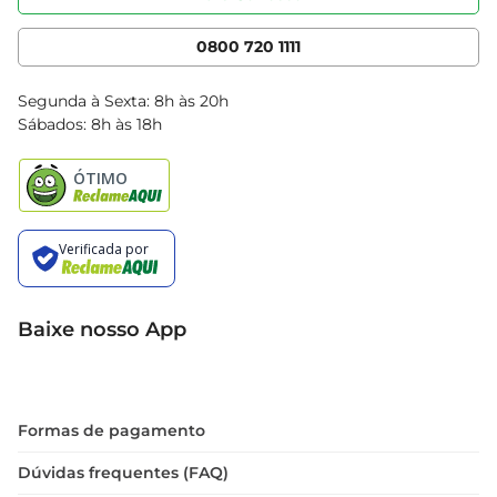
Nossas Lojas
Serviços
Cencosud Media
App Bretas
0800 720 1111
Clube Bretas
Blog Bretas
Segunda à Sexta: 8h às 20h
Black Friday
Sábados: 8h às 18h
Natal
Baixe nosso App
Formas de pagamento
Dúvidas frequentes (FAQ)