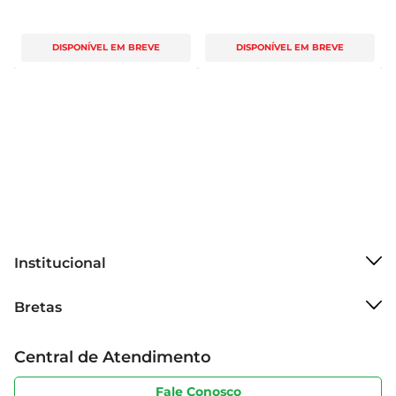
DISPONÍVEL EM BREVE
DISPONÍVEL EM BREVE
Institucional
Sobre o Bretas
Bretas
Grupo Cencosud
Trabalhe conosco
Cartão Bretas
Central de Atendimento
Sobre privacidade
Produtos Bretas
Portal do fornecedor
Código de ética
Fale Conosco