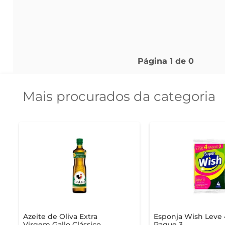
Página
1
de
0
Mais procurados da categoria
Azeite de Oliva Extra
Esponja Wish Leve 
Virgem Gallo Clássico
Pague 3