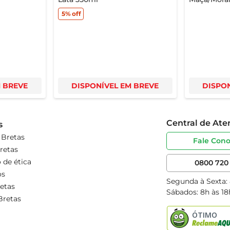
5%
off
M BREVE
DISPONÍVEL EM BREVE
DISPON
Central de At
s
 Bretas
Fale Con
retas
 de ética
0800 720 
os
Segunda à Sexta:
etas
Sábados: 8h às 18
Bretas