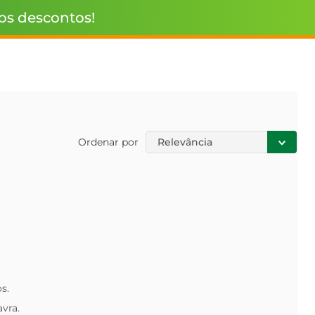
 os descontos!
Ordenar por
Relevância
s.
avra.