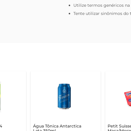
Utilize termos genéricos na
Tente utilizar sinônimos do
4
Água Tônica Antarctica
Petit Suis
Lata 350ml
Maça/Mora