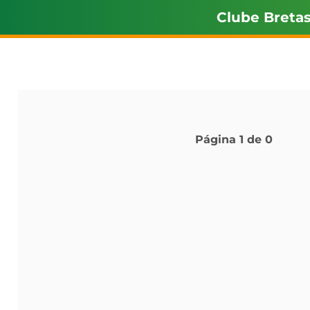
Clube Breta
Página
1
de
0