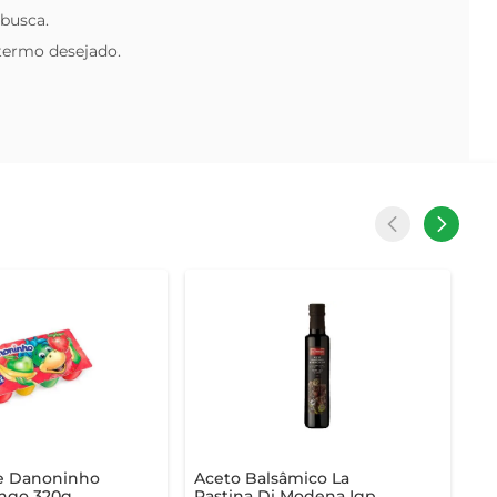
 busca.
 termo desejado.
se Danoninho
Aceto Balsâmico La
ngo 320g
Pastina Di Modena Igp