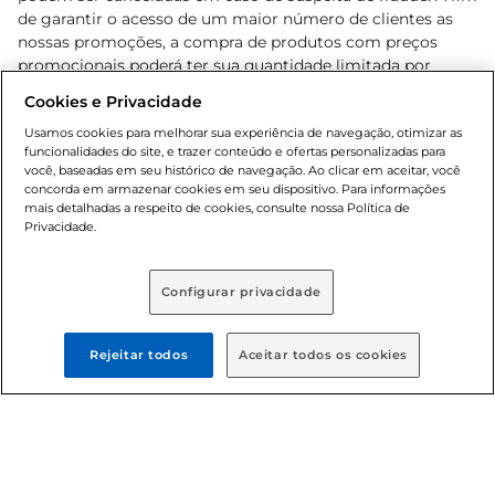
de garantir o acesso de um maior número de clientes as
nossas promoções, a compra de produtos com preços
promocionais poderá ter sua quantidade limitada por
cliente. Os preços, ofertas e condições são exclusivos para
Cookies e Privacidade
o e-commerce e válidos durante o dia de hoje, podendo
sofrer alterações sem prévia notificação. Proibida a venda
Usamos cookies para melhorar sua experiência de navegação, otimizar as
funcionalidades do site, e trazer conteúdo e ofertas personalizadas para
de bebidas alcoólicas para menores de 18 anos, conforme
você, baseadas em seu histórico de navegação. Ao clicar em aceitar, você
Lei n.º 8069/90, art. 81, inciso II (Estatuto da Criança e do
concorda em armazenar cookies em seu dispositivo. Para informações
Adolescente). Preços e condições exclusivos para o
mais detalhadas a respeito de cookies, consulte nossa Política de
, podendo sofrer alterações sem aviso
Privacidade.
www.bretas.com.br
prévio. O valor mínimo para as compras on-line é de R$
80,00.
Configurar privacidade
© 2025 Copyright. Todos os direitos
reservados Bretas.
Rejeitar todos
Aceitar todos os cookies
Cencosud Brasil Comercial SA.CNPJ sob n°
39.346.861/0350-38 . Sediada na Av. das Nações Unidas,
12.995, 21º andar, CEP: 04.578-000, Bairro Brooklin Paulista,