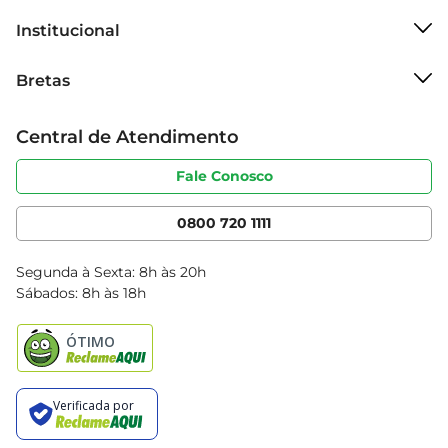
- Marca: União
Institucional
Sobre o Bretas
Bretas
Grupo Cencosud
Trabalhe conosco
Cartão Bretas
Central de Atendimento
Sobre privacidade
Produtos Bretas
Portal do fornecedor
Código de ética
Fale Conosco
Nossas Lojas
Serviços
Cencosud Media
App Bretas
0800 720 1111
Clube Bretas
Blog Bretas
Segunda à Sexta: 8h às 20h
Black Friday
Sábados: 8h às 18h
Natal