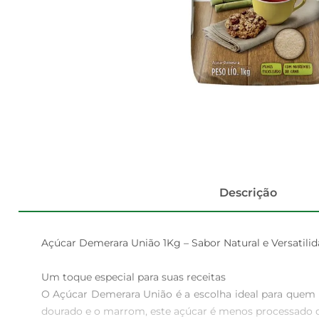
Descrição
Açúcar Demerara União 1Kg – Sabor Natural e Versatilid
Um toque especial para suas receitas  

O Açúcar Demerara União é a escolha ideal para quem 
dourado e o marrom, este açúcar é menos processado que