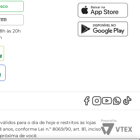
osco
1111
 8h às 20h
h
álidos para o dia de hoje e restritos às lojas
anos, conforme Lei n.º 8069/90, art. 81, inciso
s próxima de você.