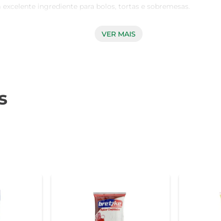
excelente ingrediente para bolos, tortas e sobremesas.

VER MAIS
ue realça o gosto dos alimentos e proporciona um toque especi
a, garantindo que suas preparações fiquem sempre saborosas. 
 mais minerais e vitaminas, como cálcio, ferro e potássio.

s
ado em uma variedade de receitas. Experimente usá-lo em mar
ima opção para adoçar iogurtes e frutas, criando um lanche sa
is prazerosa.

m sabor diferenciado e natural, tornando cada refeição uma
as delícias!