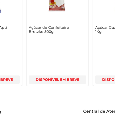
Apti
Açúcar de Confeiteiro
Açúcar Gua
Bretzke 500g
1Kg
 BREVE
DISPONÍVEL EM BREVE
DISPO
Central de At
s