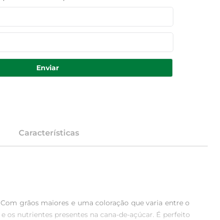
Enviar
Características
 Com grãos maiores e uma coloração que varia entre o 
 os nutrientes presentes na cana-de-açúcar. É perfeito 