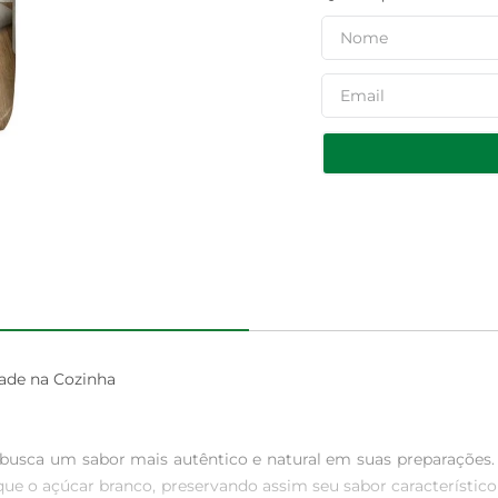
ade na Cozinha

busca um sabor mais autêntico e natural em suas preparações.
 o açúcar branco, preservando assim seu sabor característico e