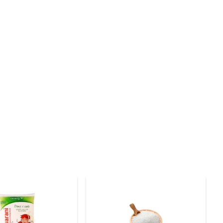
al às suas receitas. Com 1 kg de produto, você terá a 
Além disso, o Açúcar Demerara União é uma opção mais 
inadas para carnes, onde seu sabor adocicado combina 
udável e saboroso. Para os amantes de café, o açúcar 
 experiência única. Aproveite a versatilidade desse 