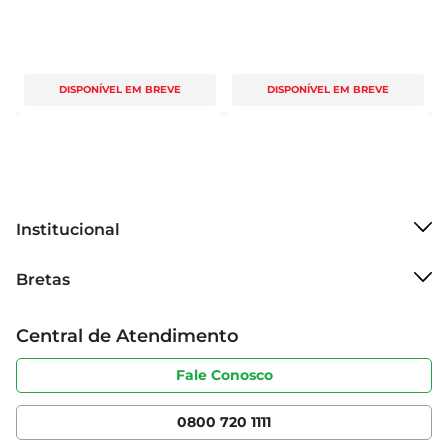
DISPONÍVEL EM BREVE
DISPONÍVEL EM BREVE
Institucional
Sobre o Bretas
Bretas
Grupo Cencosud
Trabalhe conosco
Cartão Bretas
Central de Atendimento
Sobre privacidade
Produtos Bretas
Portal do fornecedor
Código de ética
Fale Conosco
Nossas Lojas
Serviços
Cencosud Media
App Bretas
0800 720 1111
Clube Bretas