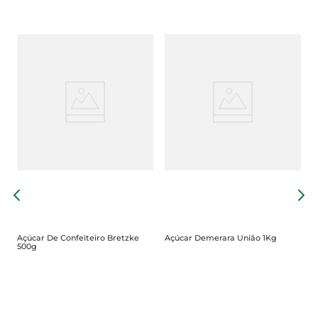
e
A
Açúcar De Confeiteiro Bretzke
Açúcar Demerara União 1Kg
500g