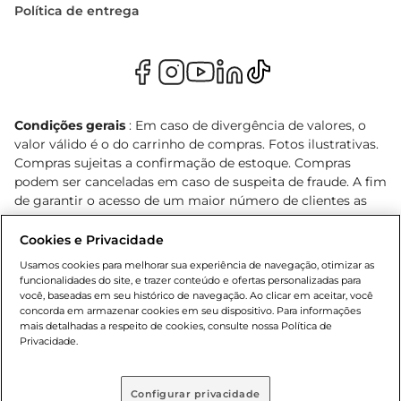
Política de entrega
Condições gerais
: Em caso de divergência de valores, o
valor válido é o do carrinho de compras. Fotos ilustrativas.
Compras sujeitas a confirmação de estoque. Compras
podem ser canceladas em caso de suspeita de fraude. A fim
de garantir o acesso de um maior número de clientes as
nossas promoções, a compra de produtos com preços
promocionais poderá ter sua quantidade limitada por
Cookies e Privacidade
cliente. Os preços, ofertas e condições são exclusivos para
Usamos cookies para melhorar sua experiência de navegação, otimizar as
o e-commerce e válidos durante o dia de hoje, podendo
funcionalidades do site, e trazer conteúdo e ofertas personalizadas para
sofrer alterações sem prévia notificação. Proibida a venda
você, baseadas em seu histórico de navegação. Ao clicar em aceitar, você
concorda em armazenar cookies em seu dispositivo. Para informações
de bebidas alcoólicas para menores de 18 anos, conforme
mais detalhadas a respeito de cookies, consulte nossa Política de
Lei n.º 8069/90, art. 81, inciso II (Estatuto da Criança e do
Privacidade.
Adolescente). Preços e condições exclusivos para o
, podendo sofrer alterações sem aviso
www.bretas.com.br
prévio. O valor mínimo para as compras on-line é de R$
Configurar privacidade