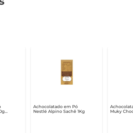
s
ó
Achocolatado em Pó
Achocolat
50g
Nestlé Alpino Sachê 1Kg
Muky Choc
1.010Kg