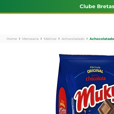
Clube Breta
Mercearia
Matinal
Achocolatado
Achocolatado