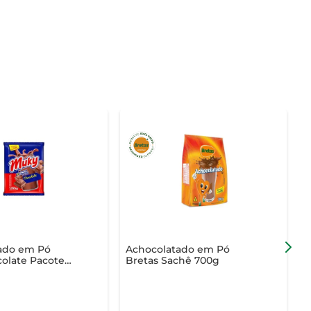
ado em Pó
Achocolatado em Pó
olate Pacote
Bretas Sachê 700g
I