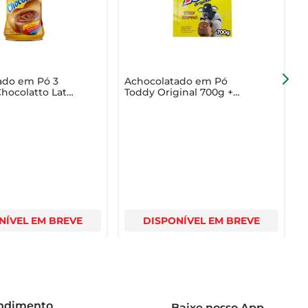
ado em Pó 3
Achocolatado em Pó
hocolatto Lata
Toddy Original 700g +
M
Embalagem Econômica
1
NÍVEL EM BREVE
DISPONÍVEL EM BREVE
endimento
Baixe nosso App