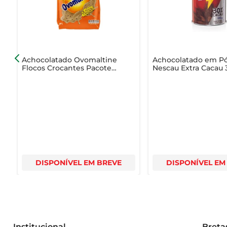
Achocolatado Ovomaltine
Achocolatado em P
Flocos Crocantes Pacote
Nescau Extra Cacau
Embalagem Econômica
Cacau Lata 180g
600g
DISPONÍVEL EM BREVE
DISPONÍVEL EM
Institucional
Breta