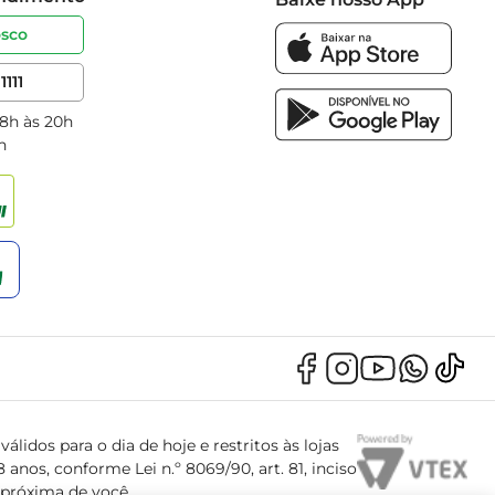
osco
1111
 8h às 20h
h
álidos para o dia de hoje e restritos às lojas
anos, conforme Lei n.º 8069/90, art. 81, inciso
s próxima de você.