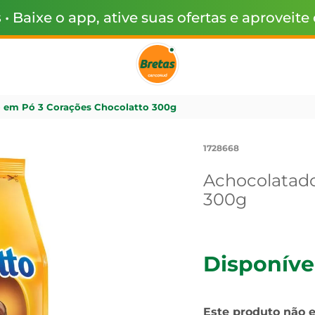
s
• Baixe o app, ative suas ofertas e aproveite
 em Pó 3 Corações Chocolatto 300g
1728668
Achocolatado
300g
Disponíve
Este produto não 