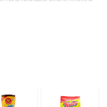
rar um café da manhã especial, lanches ou momentos de 
urar em leite quente ou frio, mas também pode ser um 
formas de aproveitar o sabor marcante do chocolate, 
a embalagem é rigorosamente selecionada para garantir 
 achocolatado foi desenvolvido para proporcionar uma 
tidade desejada no leite quente ou frio e desfrutar de 
to para oferecer uma pausa saborosa a qualquer hora do 