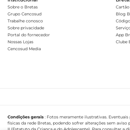
Sobre o Bretas
Cartão
Grupo Cencosud
Blog B
Trabalhe conosco
Código
Sobre privacidade
Serviç
Portal do fornecedor
App Br
Nossas Lojas
Clube 
Cencosud Media
Condições gerais
: Fotos meramente ilustrativas. Eventuais p
físicas da rede Bretas, podendo sofrer alterações sem aviso p
II (Estatuto da Criança e do Adolescente). Para consultar a d