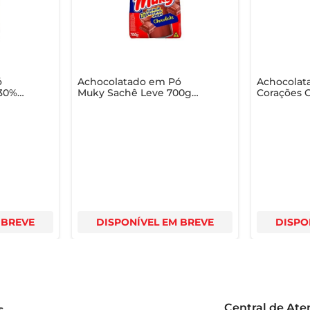
ó
Achocolatado em Pó
Achocolat
 30%
Muky Sachê Leve 700g
Corações C
Pague 600g
370g
 BREVE
DISPONÍVEL EM BREVE
DISPO
Central de At
s