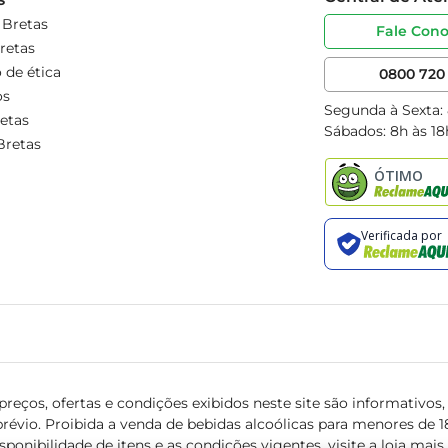
 Bretas
Fale Con
retas
 de ética
0800 720 
os
Segunda à Sexta:
etas
Sábados: 8h às 18
Bretas
reços, ofertas e condições exibidos neste site são informativos, v
révio. Proibida a venda de bebidas alcoólicas para menores de 18 
isponibilidade de itens e as condições vigentes, visite a loja mai