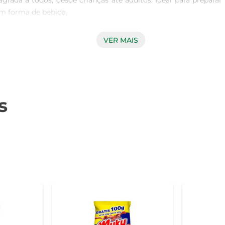
agrada a todos, desde crianças até adultos. Ideal para prepa
m forma de bebida.

VER MAIS
 uma grande variedade de receitas. Ele é perfeito para mist
esas. Sua versatilidade permite que você explore diferentes 


s
qualidade de seus produtos, e o Chocolatto não é exceção. Cad
ua mesa. Preparado com ingredientes de alta qualidade, este
 mercado.

Corações Chocolatto é fácil de preparar. Basta misturar a quan
 o produto é ideal para ter sempre à mão em sua cozinha, pron