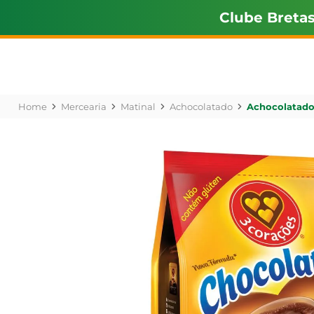
Clube Breta
Mercearia
Matinal
Achocolatado
Achocolatado