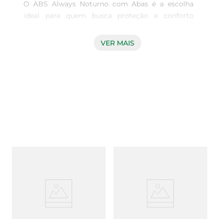
O ABS Always Noturno com Abas é a escolha 
ideal para quem busca proteção e conforto 
durante a noite. Desenvolvido com tecnologia 
avançada, esse produto oferece uma absorção 
VER MAIS
eficaz, permitindo que você tenha uma noite 
tranquila e sem preocupações. Suas abas laterais 
garantem um ajuste perfeito, evitando 
vazamentos e proporcionando maior segurança.

Design pensado para o seu bem-estar  

Com um formato anatômico, o ABS Always 
Noturno se adapta ao corpo, oferecendo conforto 
e discrição. A superfície macia e respirável 
proporciona uma sensação agradável, enquanto a 
camada absorvente mantém a pele seca, 
evitando irritações. Esse cuidado com o design é 
essencial para que você se sinta à vontade 
durante o uso.
