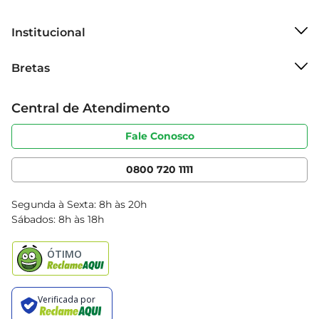
produtos de higiene pessoal.
Institucional
Sobre o Bretas
Bretas
Grupo Cencosud
Trabalhe conosco
Cartão Bretas
Central de Atendimento
Sobre privacidade
Produtos Bretas
Portal do fornecedor
Código de ética
Fale Conosco
Nossas Lojas
Serviços
Cencosud Media
App Bretas
0800 720 1111
Clube Bretas
Blog Bretas
Segunda à Sexta: 8h às 20h
Black Friday
Sábados: 8h às 18h
Natal