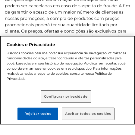
podem ser canceladas em caso de suspeita de fraude. A fim
de garantir o acesso de um maior número de clientes as
nossas promoções, a compra de produtos com preços
promocionais poderá ter sua quantidade limitada por
cliente. Os preços, ofertas e condições são exclusivos para
o e-commerce e válidos durante o dia de hoje, podendo
sofrer alterações sem prévia notificação. Proibida a venda
Cookies e Privacidade
de bebidas alcoólicas para menores de 18 anos, conforme
Usamos cookies para melhorar sua experiência de navegação, otimizar as
Lei n.º 8069/90, art. 81, inciso II (Estatuto da Criança e do
funcionalidades do site, e trazer conteúdo e ofertas personalizadas para
Adolescente). Preços e condições exclusivos para o
você, baseadas em seu histórico de navegação. Ao clicar em aceitar, você
concorda em armazenar cookies em seu dispositivo. Para informações
, podendo sofrer alterações sem aviso
www.bretas.com.br
mais detalhadas a respeito de cookies, consulte nossa Política de
prévio. O valor mínimo para as compras on-line é de R$
Privacidade.
80,00.
Configurar privacidade
© 2025 Copyright. Todos os direitos
reservados Bretas.
Rejeitar todos
Aceitar todos os cookies