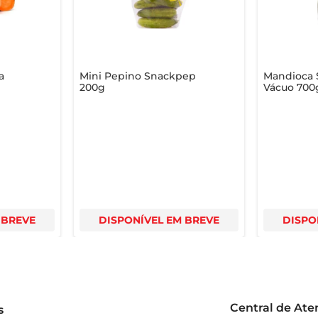
a
Mini Pepino Snackpep
Mandioca 
200g
Vácuo 700
 BREVE
DISPONÍVEL EM BREVE
DISPO
Central de At
s