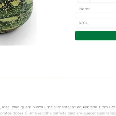
vo, ideal para quem busca uma alimentação equilibrada. Com um s
 pratos doces. É uma escolha perfeita para enriquecer suas refei