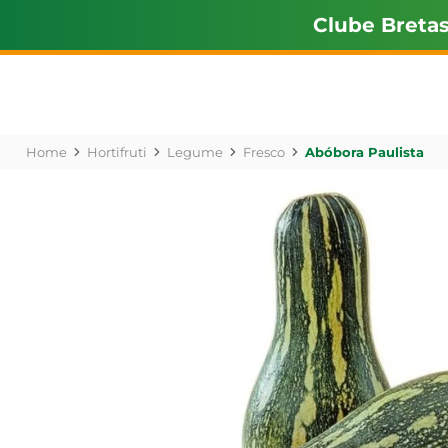
Clube Breta
Hortifruti
Legume
Fresco
Abóbora Paulista