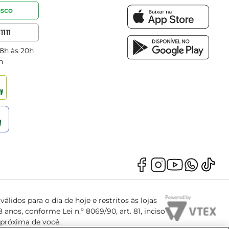
osco
1111
 8h às 20h
h
álidos para o dia de hoje e restritos às lojas
anos, conforme Lei n.º 8069/90, art. 81, inciso
s próxima de você.