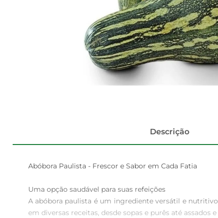
Descrição
Abóbora Paulista - Frescor e Sabor em Cada Fatia

Uma opção saudável para suas refeições  

A abóbora paulista é um ingrediente versátil e nutriti
em diversas receitas, desde sopas e purês até assados e