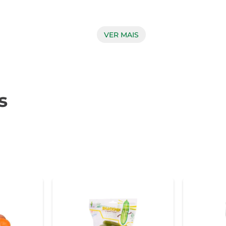
omo a vitamina A, que contribui para a saúde ocular, e o potá
VER MAIS
te fonte de fibras, que auxiliam na digestão e promovem a saci
itas de sopas, onde ela traz cremosidade e um toque adocicad
s
os. Para quem gosta de doces, a abóbora pode ser utilizada e
 recomenda-se armazená-la em local fresco e seco. Antes do prepa
o grelhada, adaptando-se facilmente ao seu modo de preparo pre