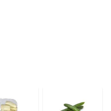
ssio, que é essencial para o funcionamento adequado do 
edade, tornando-a uma aliada em dietas de controle de 
o. Também é possível assá-la com ervas e especiarias, 
m bolos e tortas, proporcionando um sabor especial e 
ro, lave bem a casca e, se preferir, descasque antes de 
ferido.