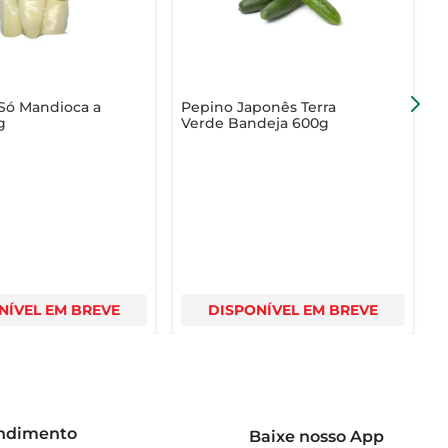
Só Mandioca a
Pepino Japonês Terra
V
g
Verde Bandeja 600g
F
NÍVEL EM BREVE
DISPONÍVEL EM BREVE
endimento
Baixe nosso App