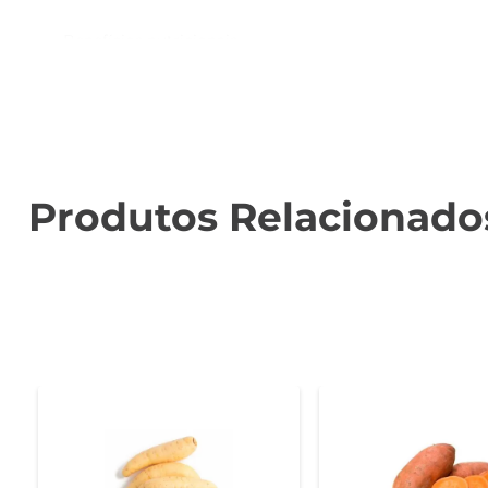
Benefícios nutricionais  

Este tipo de abóbora é rico em vitaminas e minerais, c
coração. Além disso, a abóbora paulista é uma excelen
peso.

Sugestões de uso  

Experimente adicionar a abóbora paulista em suas rece
Produtos Relacionado
criando um acompanhamento saboroso para carnes e grã
uma textura única.

Conservação e preparo  

Para garantir a frescura e o sabor da abóbora paulista,
cortar. A abóbora pode ser cozida, assada ou até mesm