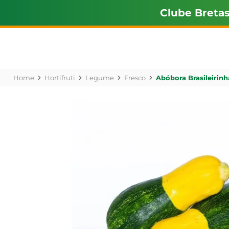
Clube Breta
Hortifruti
Legume
Fresco
Abóbora Brasileirin