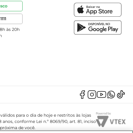
osco
1111
 8h às 20h
h
álidos para o dia de hoje e restritos às lojas
anos, conforme Lei n.º 8069/90, art. 81, inciso
s próxima de você.