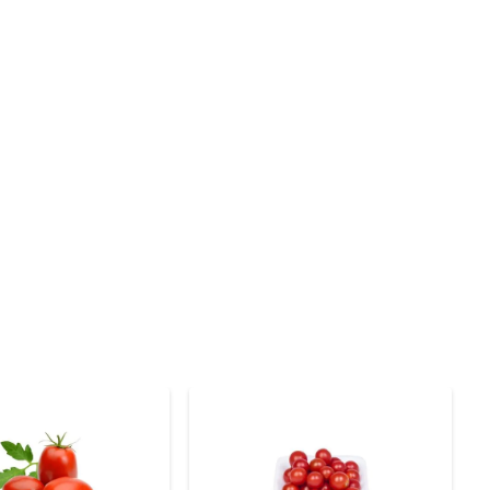
lém de ser uma opção saudável, a abóbora baby é baixa 
que ajudam a combater os radicais livres no organismo.

alçar seu sabor natural ou incorporá-la em receitas de 
serem servidos como prato principal em refeições 
o, lave bem a casca e, se preferir, pode ser cortada em 
ropriedades nutricionais.