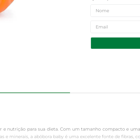
r e nutrição para sua dieta. Com um tamanho compacto e uma ca
s e minerais, a abóbora baby é uma excelente fonte de fibras, co