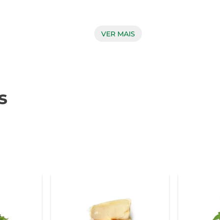
ado e textura macia, que se mantém mesmo após o cozimento. A
VER MAIS
das. Sua coloração vibrante indica a presença de antioxidantes, 
a culinária. Experimente assá-la com ervas e especiarias para re
 preparar purês cremosos que podem acompanhar carnes ou 
s
omenda-se armazená-la em local fresco e arejado. Antes do prepar
zinhe até que fique macia, mas ainda firme, para preservar suas p