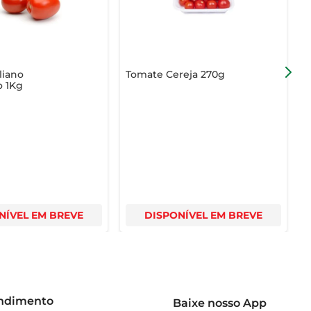
liano
Tomate Cereja 270g
T
 1Kg
NÍVEL EM BREVE
DISPONÍVEL EM BREVE
endimento
Baixe nosso App