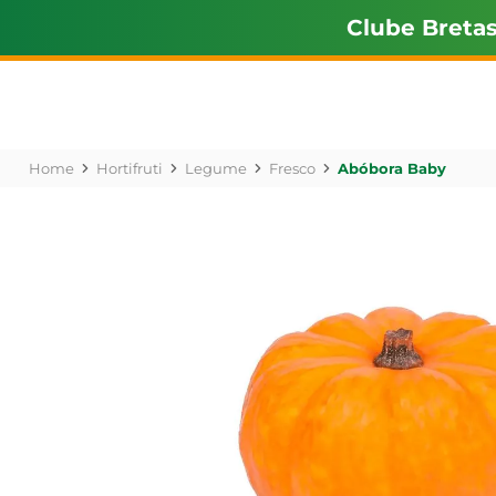
Clube Breta
Hortifruti
Legume
Fresco
Abóbora Baby