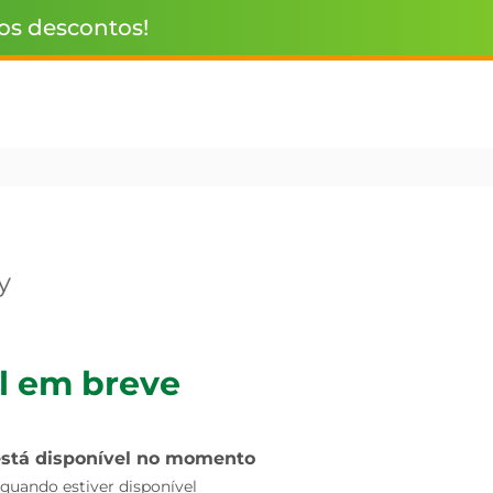
 os descontos!
y
l em breve
está disponível no momento
uando estiver disponível