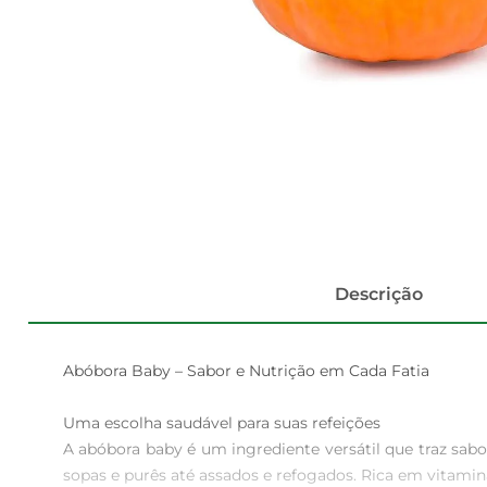
Descrição
Abóbora Baby – Sabor e Nutrição em Cada Fatia

Uma escolha saudável para suas refeições  

A abóbora baby é um ingrediente versátil que traz sabo
sopas e purês até assados e refogados. Rica em vitamina