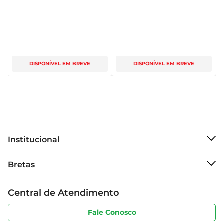
DISPONÍVEL EM BREVE
DISPONÍVEL EM BREVE
Institucional
Sobre o Bretas
Bretas
Grupo Cencosud
Trabalhe conosco
Cartão Bretas
Central de Atendimento
Sobre privacidade
Produtos Bretas
Portal do fornecedor
Código de ética
Fale Conosco
Nossas Lojas
Serviços