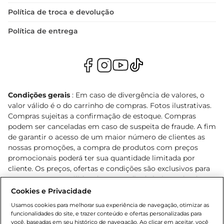
Política de troca e devolução
Política de entrega
Condições gerais
: Em caso de divergência de valores, o
valor válido é o do carrinho de compras. Fotos ilustrativas.
Compras sujeitas a confirmação de estoque. Compras
podem ser canceladas em caso de suspeita de fraude. A fim
de garantir o acesso de um maior número de clientes as
nossas promoções, a compra de produtos com preços
promocionais poderá ter sua quantidade limitada por
cliente. Os preços, ofertas e condições são exclusivos para
o e-commerce e válidos durante o dia de hoje, podendo
sofrer alterações sem prévia notificação. Proibida a venda
Cookies e Privacidade
de bebidas alcoólicas para menores de 18 anos, conforme
Usamos cookies para melhorar sua experiência de navegação, otimizar as
Lei n.º 8069/90, art. 81, inciso II (Estatuto da Criança e do
funcionalidades do site, e trazer conteúdo e ofertas personalizadas para
Adolescente). Preços e condições exclusivos para o
você, baseadas em seu histórico de navegação. Ao clicar em aceitar, você