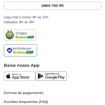
Cencosud Media
App Bretas
0800 720 1111
Clube Bretas
Blog Bretas
Segunda à Sexta: 8h às 20h
Black Friday
Sábados: 8h às 18h
Natal
Baixe nosso App
Formas de pagamento
Dúvidas frequentes (FAQ)