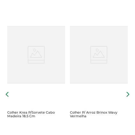
C
P
Colher Krea P/Sorvete Cabo
Colher P/ Arroz Brinox Wavy
Madeira 18.5 Cm
Vermelha