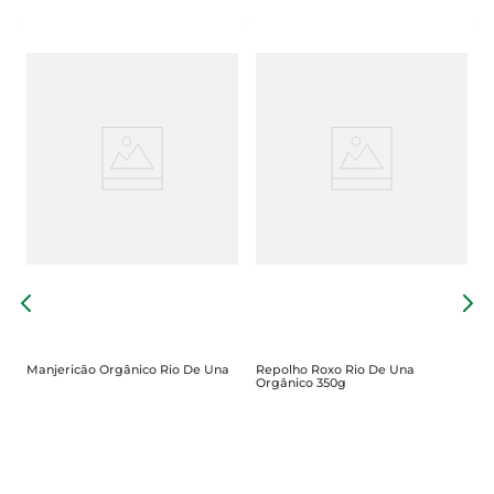
C
5
Manjericão Orgânico Rio De Una
Repolho Roxo Rio De Una
Orgânico 350g