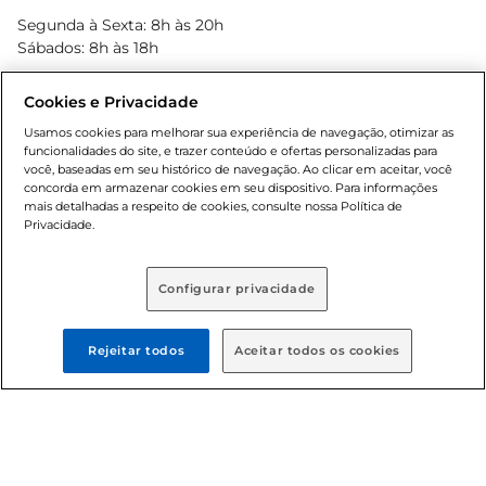
Blog Bretas
Segunda à Sexta: 8h às 20h
Black Friday
Sábados: 8h às 18h
Natal
Cookies e Privacidade
Usamos cookies para melhorar sua experiência de navegação, otimizar as
funcionalidades do site, e trazer conteúdo e ofertas personalizadas para
você, baseadas em seu histórico de navegação. Ao clicar em aceitar, você
concorda em armazenar cookies em seu dispositivo. Para informações
mais detalhadas a respeito de cookies, consulte nossa Política de
Privacidade.
Baixe nosso App
Configurar privacidade
Rejeitar todos
Aceitar todos os cookies
Formas de pagamento
Dúvidas frequentes (FAQ)
Política de troca e devolução