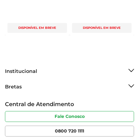
DISPONÍVEL EM BREVE
DISPONÍVEL EM BREVE
Institucional
Sobre o Bretas
Bretas
Grupo Cencosud
Trabalhe conosco
Cartão Bretas
Central de Atendimento
Sobre privacidade
Produtos Bretas
Portal do fornecedor
Código de ética
Fale Conosco
Nossas Lojas
Serviços
Cencosud Media
App Bretas
0800 720 1111
Clube Bretas