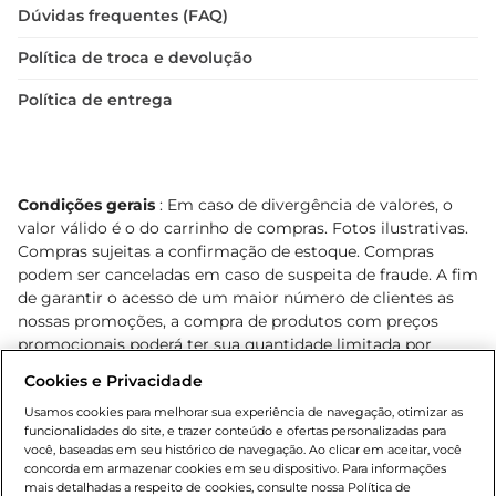
Dúvidas frequentes (FAQ)
Política de troca e devolução
Política de entrega
Condições gerais
: Em caso de divergência de valores, o
valor válido é o do carrinho de compras. Fotos ilustrativas.
Compras sujeitas a confirmação de estoque. Compras
podem ser canceladas em caso de suspeita de fraude. A fim
de garantir o acesso de um maior número de clientes as
nossas promoções, a compra de produtos com preços
promocionais poderá ter sua quantidade limitada por
cliente. Os preços, ofertas e condições são exclusivos para
Cookies e Privacidade
o e-commerce e válidos durante o dia de hoje, podendo
sofrer alterações sem prévia notificação. Proibida a venda
Usamos cookies para melhorar sua experiência de navegação, otimizar as
funcionalidades do site, e trazer conteúdo e ofertas personalizadas para
de bebidas alcoólicas para menores de 18 anos, conforme
você, baseadas em seu histórico de navegação. Ao clicar em aceitar, você
Lei n.º 8069/90, art. 81, inciso II (Estatuto da Criança e do
concorda em armazenar cookies em seu dispositivo. Para informações
Adolescente). Preços e condições exclusivos para o
mais detalhadas a respeito de cookies, consulte nossa Política de