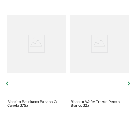
B
D
Biscoito Bauducco Banana C/
Biscoito Wafer Trento Peccin
Canela 375g
Branco 32g