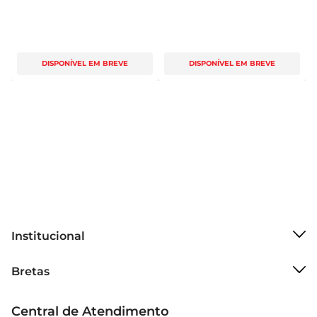
DISPONÍVEL EM BREVE
DISPONÍVEL EM BREVE
Institucional
Sobre o Bretas
Bretas
Grupo Cencosud
Trabalhe conosco
Cartão Bretas
Central de Atendimento
Sobre privacidade
Produtos Bretas