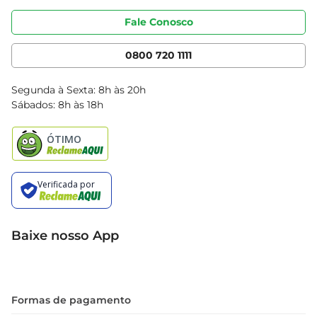
Portal do fornecedor
Código de ética
Fale Conosco
Nossas Lojas
Serviços
Cencosud Media
App Bretas
0800 720 1111
Clube Bretas
Blog Bretas
Segunda à Sexta: 8h às 20h
Black Friday
Sábados: 8h às 18h
Natal
Baixe nosso App
Formas de pagamento