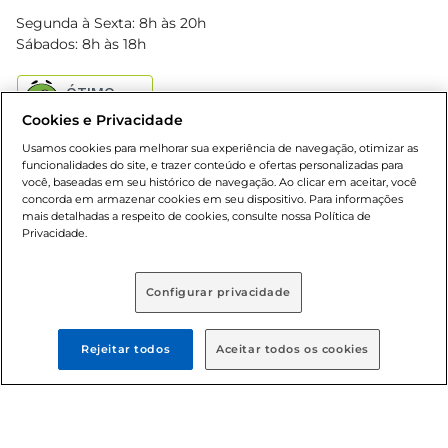
Blog Bretas
Segunda à Sexta: 8h às 20h
Black Friday
Sábados: 8h às 18h
Natal
Cookies e Privacidade
Usamos cookies para melhorar sua experiência de navegação, otimizar as
funcionalidades do site, e trazer conteúdo e ofertas personalizadas para
você, baseadas em seu histórico de navegação. Ao clicar em aceitar, você
concorda em armazenar cookies em seu dispositivo. Para informações
mais detalhadas a respeito de cookies, consulte nossa Política de
Baixe nosso App
Privacidade.
Configurar privacidade
Formas de pagamento
Rejeitar todos
Aceitar todos os cookies
Dúvidas frequentes (FAQ)
Política de troca e devolução