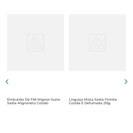
L
C
Embutido De Filé Mignon Suíno
Linguiça Mista Sadia Fininha
Sadia Mignoneto Cozido
Cozida E Defumada 215g