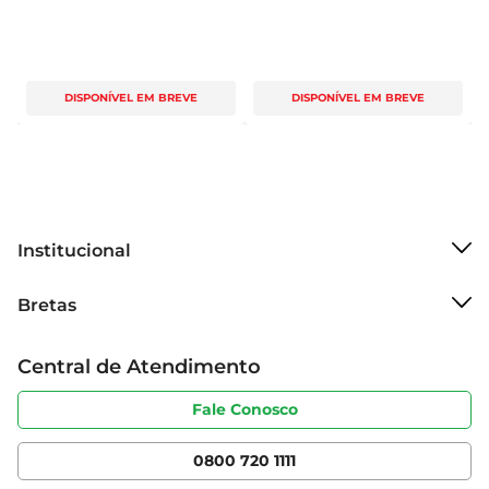
DISPONÍVEL EM BREVE
DISPONÍVEL EM BREVE
Institucional
Sobre o Bretas
Bretas
Grupo Cencosud
Trabalhe conosco
Cartão Bretas
Central de Atendimento
Sobre privacidade
Produtos Bretas
Portal do fornecedor
Código de ética
Fale Conosco
Nossas Lojas
Serviços
Cencosud Media
App Bretas
0800 720 1111
Clube Bretas