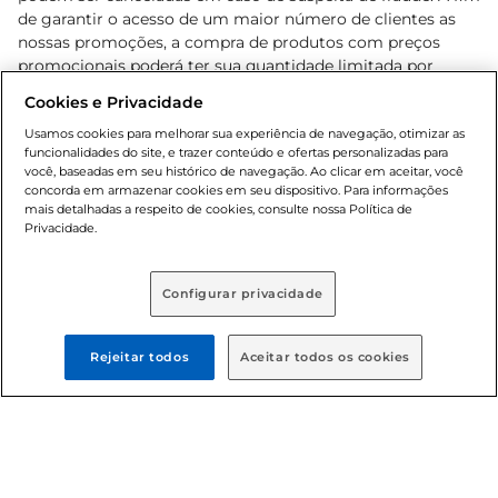
de garantir o acesso de um maior número de clientes as
nossas promoções, a compra de produtos com preços
promocionais poderá ter sua quantidade limitada por
cliente. Os preços, ofertas e condições são exclusivos para
Cookies e Privacidade
o e-commerce e válidos durante o dia de hoje, podendo
sofrer alterações sem prévia notificação. Proibida a venda
Usamos cookies para melhorar sua experiência de navegação, otimizar as
funcionalidades do site, e trazer conteúdo e ofertas personalizadas para
de bebidas alcoólicas para menores de 18 anos, conforme
você, baseadas em seu histórico de navegação. Ao clicar em aceitar, você
Lei n.º 8069/90, art. 81, inciso II (Estatuto da Criança e do
concorda em armazenar cookies em seu dispositivo. Para informações
Adolescente). Preços e condições exclusivos para o
mais detalhadas a respeito de cookies, consulte nossa Política de
, podendo sofrer alterações sem aviso
Privacidade.
www.bretas.com.br
prévio. O valor mínimo para as compras on-line é de R$
80,00.
Configurar privacidade
© 2025 Copyright. Todos os direitos
reservados Bretas.
Rejeitar todos
Aceitar todos os cookies
Cencosud Brasil Comercial SA.CNPJ sob n°
39.346.861/0350-38 . Sediada na Av. das Nações Unidas,
12.995, 21º andar, CEP: 04.578-000, Bairro Brooklin Paulista,