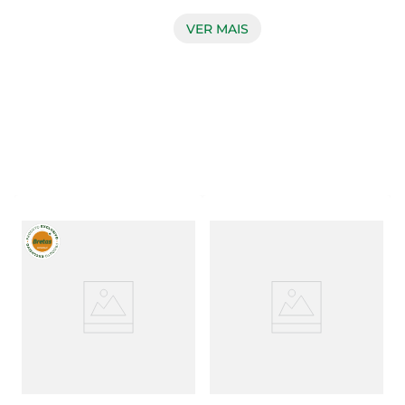
receitas. Com sua coloração vibrante e textura 
crocante, ele não só embeleza os pratos, mas 
VER MAIS
também oferece um gosto adocicado que 
combina perfeitamente com saladas, refogados e 
grelhados. Ao incluir o pimentão vermelho na 
sua alimentação, você traz uma nova dimensão 
de sabor e frescor para suas refeições.

Benefícios nutricionais  

Além de seu sabor inconfundível, o pimentão 
vermelho é uma excelente fonte de vitaminas e 
antioxidantes. Rico em vitamina C, ele ajuda a 
fortalecer o sistema imunológico e a melhorar a 
absorção de ferro. Também contém vitamina A, 
que é fundamental para a saúde ocular, e diversas 
fibras que contribuem para uma digestão 
saudável. Incorporar o pimentão vermelho na sua 
dieta é uma maneira prática de cuidar da saúde 
enquanto desfruta de refeições deliciosas.
