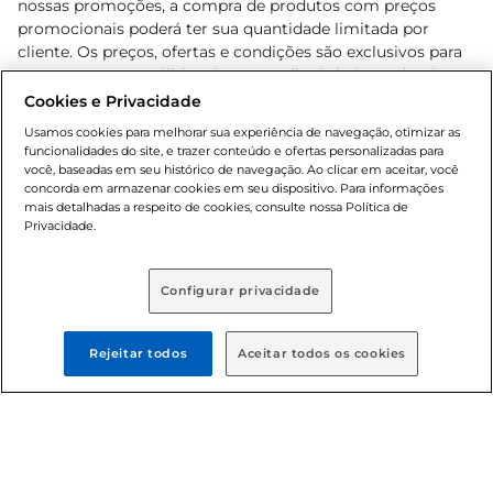
nossas promoções, a compra de produtos com preços
promocionais poderá ter sua quantidade limitada por
cliente. Os preços, ofertas e condições são exclusivos para
o e-commerce e válidos durante o dia de hoje, podendo
sofrer alterações sem prévia notificação. Proibida a venda
Cookies e Privacidade
de bebidas alcoólicas para menores de 18 anos, conforme
Usamos cookies para melhorar sua experiência de navegação, otimizar as
Lei n.º 8069/90, art. 81, inciso II (Estatuto da Criança e do
funcionalidades do site, e trazer conteúdo e ofertas personalizadas para
Adolescente). Preços e condições exclusivos para o
você, baseadas em seu histórico de navegação. Ao clicar em aceitar, você
concorda em armazenar cookies em seu dispositivo. Para informações
, podendo sofrer alterações sem aviso
www.bretas.com.br
mais detalhadas a respeito de cookies, consulte nossa Política de
prévio. O valor mínimo para as compras on-line é de R$
Privacidade.
80,00.
Configurar privacidade
© 2025 Copyright. Todos os direitos
reservados Bretas.
Rejeitar todos
Aceitar todos os cookies
Cencosud Brasil Comercial SA.CNPJ sob n°
39.346.861/0350-38 . Sediada na Av. das Nações Unidas,
12.995, 21º andar, CEP: 04.578-000, Bairro Brooklin Paulista,