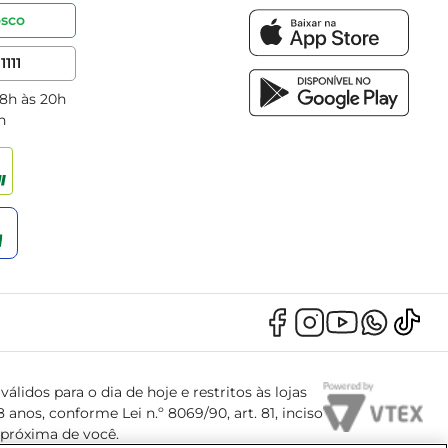
osco
1111
 8h às 20h
h
álidos para o dia de hoje e restritos às lojas
anos, conforme Lei n.º 8069/90, art. 81, inciso
s próxima de você.