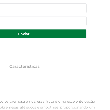
Enviar
Características
olpa cremosa e rica, essa fruta é uma excelente opção 
e sobremesas até sucos e smoothies, proporcionando um 