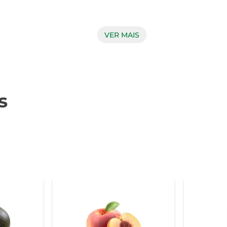
VER MAIS
a de nutrientes. Ele contém antioxidantes, vitaminas e minera
ecer o sistema imunológico, e em ácidos graxos essenciais, 
saborosa de promover bem-estar e vitalidade.

s
dade. Você pode utilizá-lo em receitas de bolos, tortas, mo
dientes para criar bebidas refrescantes ou utilizada como ba
xturas.

mes e com casca intacta. A fruta deve ser armazenada em local
ara uso posterior. Assim, você garante que o sabor e os nutrien
iciosa de enriquecer sua dieta com sabor e saúde. Experimente 