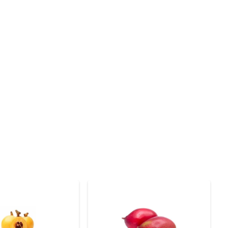
is que contribuem para a saúde do organismo. A fruta é 
que são benéficos para a saúde da pele e do coração. 
usses e até mesmo em pratos salgados, como molhos e 
se para sorvetes e gelados. O cupuaçu é uma excelente 
 fresco e arejado, e, uma vez aberta, a polpa pode ser 
tes do cupuaçu sejam preservados.

essa fruta incrível e descubra novas formas de apreciá-