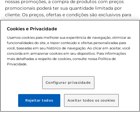
nossas promoções, a compra de produtos com preços
promocionais poderá ter sua quantidade limitada por
cliente. Os preços, ofertas e condições são exclusivos para
o e-commerce e válidos durante o dia de hoje, podendo
sofrer alterações sem prévia notificação. Proibida a venda
Cookies e Privacidade
de bebidas alcoólicas para menores de 18 anos, conforme
Usamos cookies para melhorar sua experiência de navegação, otimizar as
Lei n.º 8069/90, art. 81, inciso II (Estatuto da Criança e do
funcionalidades do site, e trazer conteúdo e ofertas personalizadas para
Adolescente). Preços e condições exclusivos para o
você, baseadas em seu histórico de navegação. Ao clicar em aceitar, você
concorda em armazenar cookies em seu dispositivo. Para informações
, podendo sofrer alterações sem aviso
www.bretas.com.br
mais detalhadas a respeito de cookies, consulte nossa Política de
prévio. O valor mínimo para as compras on-line é de R$
Privacidade.
80,00.
Configurar privacidade
© 2025 Copyright. Todos os direitos
reservados Bretas.
Rejeitar todos
Aceitar todos os cookies
Cencosud Brasil Comercial SA.CNPJ sob n°
39.346.861/0350-38 . Sediada na Av. das Nações Unidas,
12.995, 21º andar, CEP: 04.578-000, Bairro Brooklin Paulista,