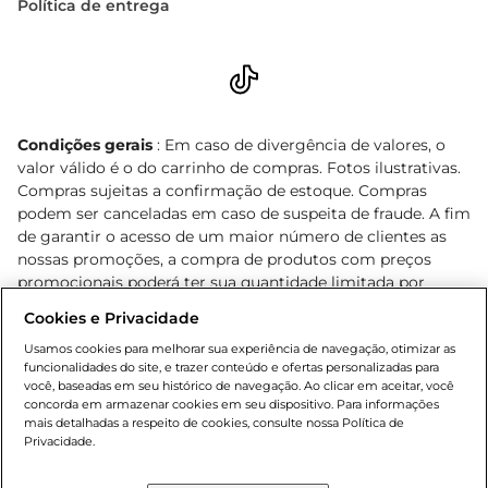
Política de entrega
Condições gerais
: Em caso de divergência de valores, o
valor válido é o do carrinho de compras. Fotos ilustrativas.
Compras sujeitas a confirmação de estoque. Compras
podem ser canceladas em caso de suspeita de fraude. A fim
de garantir o acesso de um maior número de clientes as
nossas promoções, a compra de produtos com preços
promocionais poderá ter sua quantidade limitada por
cliente. Os preços, ofertas e condições são exclusivos para
Cookies e Privacidade
o e-commerce e válidos durante o dia de hoje, podendo
sofrer alterações sem prévia notificação. Proibida a venda
Usamos cookies para melhorar sua experiência de navegação, otimizar as
funcionalidades do site, e trazer conteúdo e ofertas personalizadas para
de bebidas alcoólicas para menores de 18 anos, conforme
você, baseadas em seu histórico de navegação. Ao clicar em aceitar, você
Lei n.º 8069/90, art. 81, inciso II (Estatuto da Criança e do
concorda em armazenar cookies em seu dispositivo. Para informações
Adolescente). Preços e condições exclusivos para o
mais detalhadas a respeito de cookies, consulte nossa Política de
, podendo sofrer alterações sem aviso
Privacidade.
www.bretas.com.br
prévio. O valor mínimo para as compras on-line é de R$