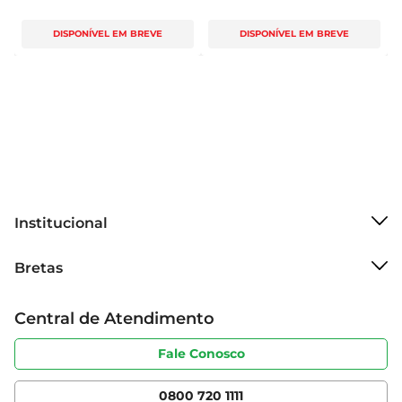
DISPONÍVEL EM BREVE
DISPONÍVEL EM BREVE
Institucional
Sobre o Bretas
Bretas
Grupo Cencosud
Trabalhe conosco
Cartão Bretas
Central de Atendimento
Sobre privacidade
Produtos Bretas
Portal do fornecedor
Código de ética
Fale Conosco
Nossas Lojas
Serviços
Cencosud Media
App Bretas
0800 720 1111