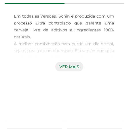
Em todas as versões, Schin é produzida com um 
processo ultra controlado que garante uma 
cerveja livre de aditivos e ingredientes 100% 
naturais.

A melhor combinação para curtir um dia de sol, 
seja na praia ou no churrasco. É a versão que gela 
mais rápido e preferida por aqueles que querem 
sua cerveja refrescante até o final.

VER MAIS
O vidro das garrafas e o alumínio das latas são 
cuidadosamente analisados e passam pelo teste 
de qualidade. Com a produção ultracontrolada de 
Schin, podemos ter certeza de que a cerveja não 
tem nenhum contato com o ar. É por conta 
desse controle altamente rigoroso que a Schin é 
produzida com ingredientes 100% naturais. Ou 
seja, livre de aditivos como estabilizantes e 
antioxidantes. 
