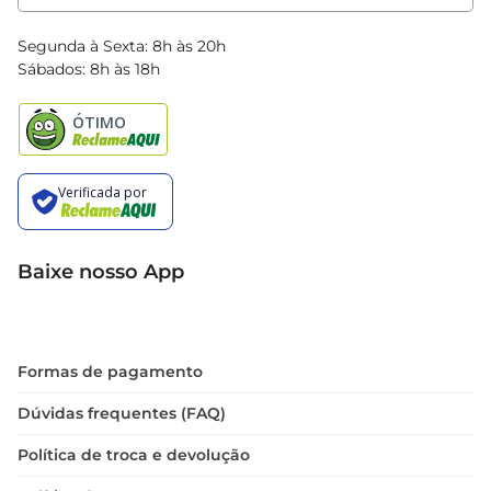
Clube Bretas
Blog Bretas
Segunda à Sexta: 8h às 20h
Black Friday
Sábados: 8h às 18h
Natal
Baixe nosso App
Formas de pagamento
Dúvidas frequentes (FAQ)
Política de troca e devolução