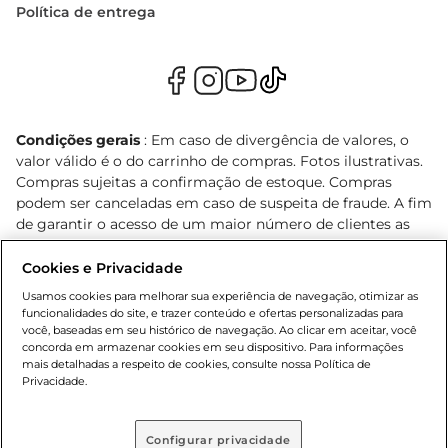
Política de entrega
Condições gerais
: Em caso de divergência de valores, o
valor válido é o do carrinho de compras. Fotos ilustrativas.
Compras sujeitas a confirmação de estoque. Compras
podem ser canceladas em caso de suspeita de fraude. A fim
de garantir o acesso de um maior número de clientes as
nossas promoções, a compra de produtos com preços
promocionais poderá ter sua quantidade limitada por
Cookies e Privacidade
cliente. Os preços, ofertas e condições são exclusivos para
Usamos cookies para melhorar sua experiência de navegação, otimizar as
o e-commerce e válidos durante o dia de hoje, podendo
funcionalidades do site, e trazer conteúdo e ofertas personalizadas para
sofrer alterações sem prévia notificação. Proibida a venda
você, baseadas em seu histórico de navegação. Ao clicar em aceitar, você
concorda em armazenar cookies em seu dispositivo. Para informações
de bebidas alcoólicas para menores de 18 anos, conforme
mais detalhadas a respeito de cookies, consulte nossa Política de
Lei n.º 8069/90, art. 81, inciso II (Estatuto da Criança e do
Privacidade.
Adolescente). Preços e condições exclusivos para o
, podendo sofrer alterações sem aviso
www.bretas.com.br
prévio. O valor mínimo para as compras on-line é de R$
Configurar privacidade