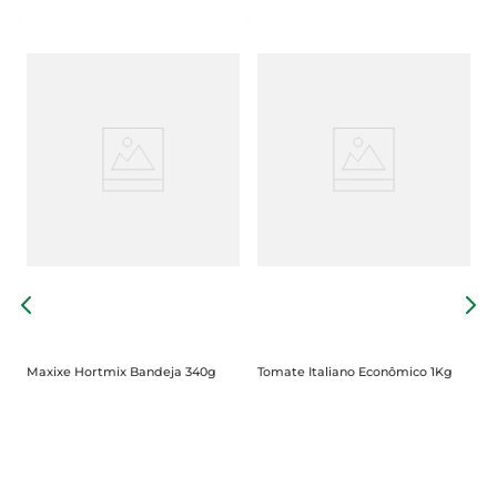
g
M
T
Maxixe Hortmix Bandeja 340g
Tomate Italiano Econômico 1Kg