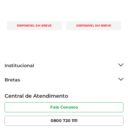
DISPONÍVEL EM BREVE
DISPONÍVEL EM BREVE
Institucional
Sobre o Bretas
Bretas
Grupo Cencosud
Trabalhe conosco
Cartão Bretas
Central de Atendimento
Sobre privacidade
Produtos Bretas
Portal do fornecedor
Código de ética
Fale Conosco
Nossas Lojas
Serviços
Cencosud Media
App Bretas
0800 720 1111
Clube Bretas