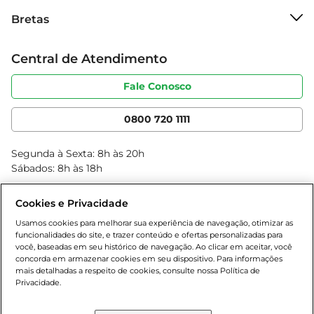
Sobre o Bretas
Bretas
Grupo Cencosud
Trabalhe conosco
Cartão Bretas
Central de Atendimento
Sobre privacidade
Produtos Bretas
Portal do fornecedor
Código de ética
Fale Conosco
Nossas Lojas
Serviços
Cencosud Media
App Bretas
0800 720 1111
Clube Bretas
Blog Bretas
Segunda à Sexta: 8h às 20h
Black Friday
Sábados: 8h às 18h
Natal
Cookies e Privacidade
Usamos cookies para melhorar sua experiência de navegação, otimizar as
funcionalidades do site, e trazer conteúdo e ofertas personalizadas para
você, baseadas em seu histórico de navegação. Ao clicar em aceitar, você
concorda em armazenar cookies em seu dispositivo. Para informações
mais detalhadas a respeito de cookies, consulte nossa Política de
Privacidade.
Baixe nosso App