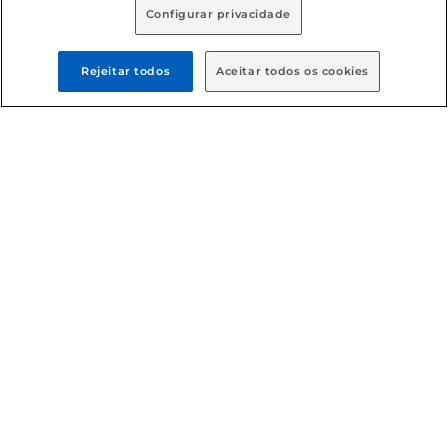
Configurar privacidade
Rejeitar todos
Aceitar todos os cookies
Formas de pagamento
Dúvidas frequentes (FAQ)
Política de troca e devolução
Política de entrega
Condições gerais
: Em caso de divergência de valores, o
valor válido é o do carrinho de compras. Fotos ilustrativas.
Compras sujeitas a confirmação de estoque. Compras
podem ser canceladas em caso de suspeita de fraude. A fim
de garantir o acesso de um maior número de clientes as
nossas promoções, a compra de produtos com preços