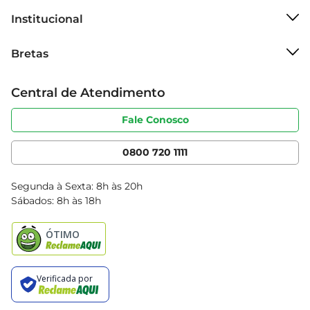
torna um aliado na sua rotina alimentar.
Institucional
Sobre o Bretas
Bretas
Grupo Cencosud
Trabalhe conosco
Cartão Bretas
Central de Atendimento
Sobre privacidade
Produtos Bretas
Portal do fornecedor
Código de ética
Fale Conosco
Nossas Lojas
Serviços
Cencosud Media
App Bretas
0800 720 1111
Clube Bretas
Blog Bretas
Segunda à Sexta: 8h às 20h
Black Friday
Sábados: 8h às 18h
Natal