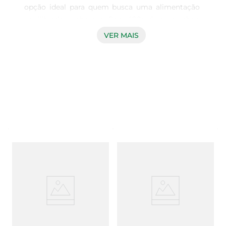
opção ideal para quem busca uma alimentação 
equilibrada e saborosa. Com 400g de puro sabor, 
este pão é elaborado com ingredientes 
VER MAIS
selecionados que garantem uma textura macia e 
um gosto inconfundível. Perfeito para o café da 
manhã, lanches ou até mesmo para acompanhar 
suas refeições, ele traz a combinação ideal de 
nutrição e praticidade.

Qualidade e sabor em cada fatia  

Este pão é feito com farinha de trigo integral, que 
preserva os nutrientes e fibras essenciais para 
uma dieta saudável. A adição de grãos 
proporciona um toque especial, enriquecendo o 
sabor e aumentando a crocância. Cada fatia é 
uma explosão de sabor que complementa 
qualquer refeição, seja com manteiga, geleia ou 
como base para deliciosos sanduíches.
