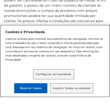
podem ser canceladas em caso de suspeita de fraude. A fim
de garantir o acesso de um maior número de clientes as
nossas promoções, a compra de produtos com preços
promocionais poderá ter sua quantidade limitada por
cliente. Os preços, ofertas e condições são exclusivos para
o e-commerce e válidos durante o dia de hoje, podendo
sofrer alterações sem prévia notificação. Proibida a venda
Cookies e Privacidade
de bebidas alcoólicas para menores de 18 anos, conforme
Usamos cookies para melhorar sua experiência de navegação, otimizar as
Lei n.º 8069/90, art. 81, inciso II (Estatuto da Criança e do
funcionalidades do site, e trazer conteúdo e ofertas personalizadas para
Adolescente). Preços e condições exclusivos para o
você, baseadas em seu histórico de navegação. Ao clicar em aceitar, você
concorda em armazenar cookies em seu dispositivo. Para informações
, podendo sofrer alterações sem aviso
www.bretas.com.br
mais detalhadas a respeito de cookies, consulte nossa Política de
prévio. O valor mínimo para as compras on-line é de R$
Privacidade.
80,00.
Configurar privacidade
© 2025 Copyright. Todos os direitos
reservados Bretas.
Rejeitar todos
Aceitar todos os cookies
Cencosud Brasil Comercial SA.CNPJ sob n°