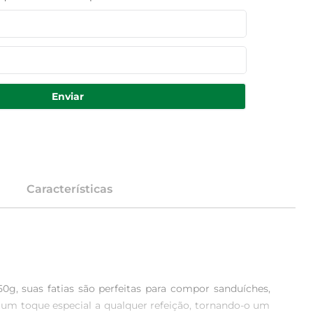
Enviar
Características
g, suas fatias são perfeitas para compor sanduíches, 
 um toque especial a qualquer refeição, tornando-o um 