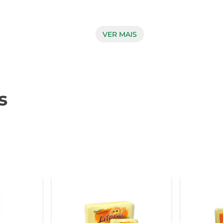
VER MAIS
ue derrete na boca, proporcionando uma experiência gustativa 
um queijo de qualidade, o Queijo Muc Tirolez se destaca por s
s
ser utilizado de diversas maneiras. Experimente adicioná-lo e
. Além disso, é uma excelente escolha para preparar pizzas, po
al para o consumo familiar. O queijo é produzido com ingredie
entação equilibrada, proporcionando nutrientes essenciais para 