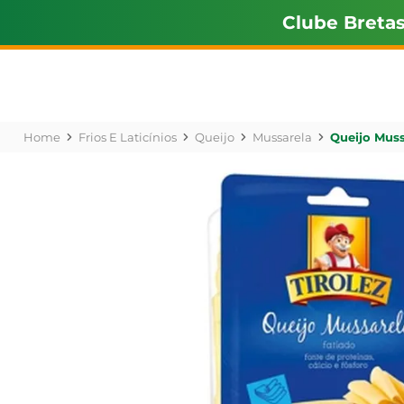
Clube Breta
Frios E Laticínios
Queijo
Mussarela
Queijo Muss