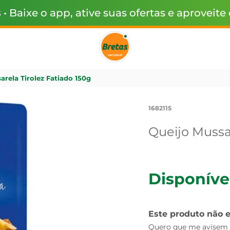
s
• Baixe o app, ative suas ofertas e aproveite
arela Tirolez Fatiado 150g
1682115
Queijo Mussar
Disponíve
Este produto não 
Quero que me avisem q