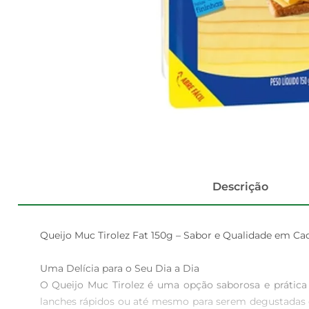
Descrição
Queijo Muc Tirolez Fat 150g – Sabor e Qualidade em Cad
Uma Delícia para o Seu Dia a Dia  

O Queijo Muc Tirolez é uma opção saborosa e prática 
lanches rápidos ou até mesmo para serem degustadas em