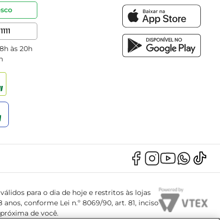
osco
1111
 8h às 20h
h
álidos para o dia de hoje e restritos às lojas
anos, conforme Lei n.º 8069/90, art. 81, inciso
s próxima de você.