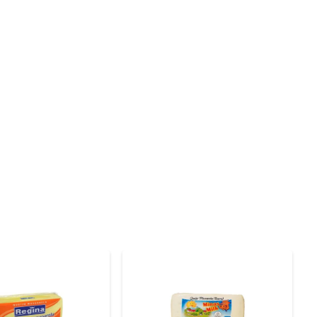
única. Seu sabor é equilibrado, com notas suaves que 
ua capacidade de harmonizar com diversos pratos, desde 
m omeletes, gratinados ou até mesmo em saladas, onde 
is derrete perfeitamente, criando uma camada deliciosa 
ntes selecionados, garantindo frescor e qualidade em 
o seu dia a dia.