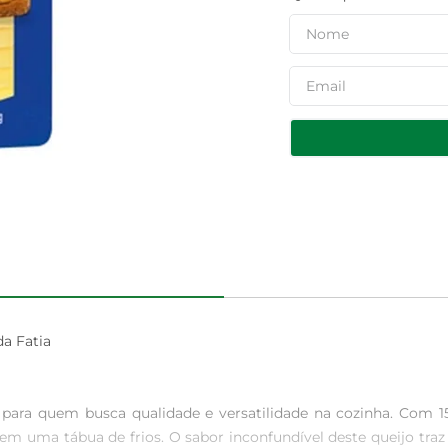
a Fatia

para quem busca qualidade e versatilidade na cozinha. Com 150
 uma tábua de frios. O sabor inconfundível deste queijo traz