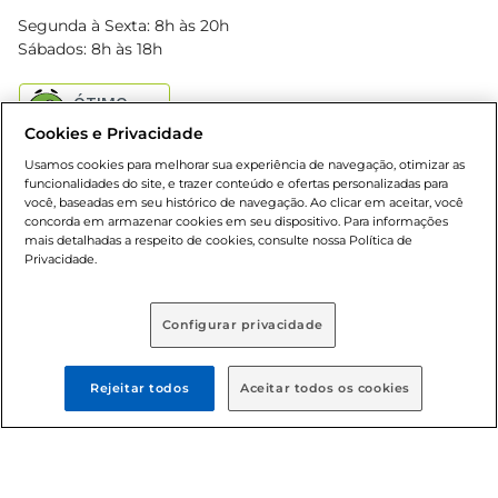
Blog Bretas
Segunda à Sexta: 8h às 20h
Black Friday
Sábados: 8h às 18h
Natal
Cookies e Privacidade
Usamos cookies para melhorar sua experiência de navegação, otimizar as
funcionalidades do site, e trazer conteúdo e ofertas personalizadas para
você, baseadas em seu histórico de navegação. Ao clicar em aceitar, você
concorda em armazenar cookies em seu dispositivo. Para informações
mais detalhadas a respeito de cookies, consulte nossa Política de
Baixe nosso App
Privacidade.
Configurar privacidade
Formas de pagamento
Rejeitar todos
Aceitar todos os cookies
Dúvidas frequentes (FAQ)
Política de troca e devolução