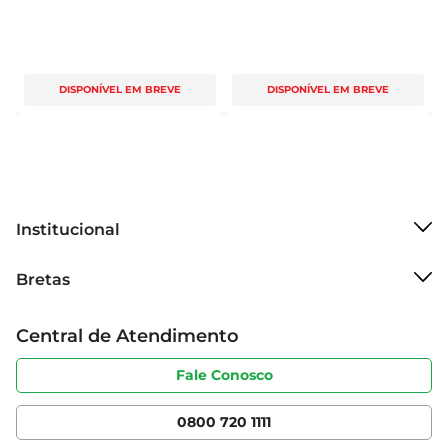
DISPONÍVEL EM BREVE
DISPONÍVEL EM BREVE
Institucional
Sobre o Bretas
Bretas
Grupo Cencosud
Trabalhe conosco
Cartão Bretas
Central de Atendimento
Sobre privacidade
Produtos Bretas
Portal do fornecedor
Código de ética
Fale Conosco
Nossas Lojas
Serviços
Cencosud Media
App Bretas
0800 720 1111
Clube Bretas