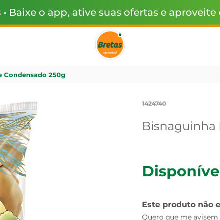
s
• Baixe o app, ative suas ofertas e aproveite
te Condensado 250g
1424740
Bisnaguinha 
Disponíve
Este produto não 
Quero que me avisem q