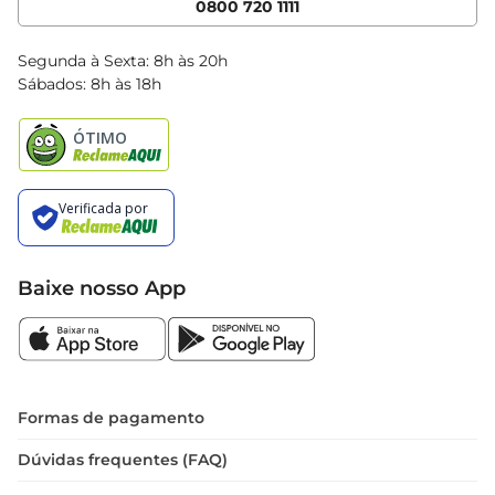
0800 720 1111
Clube Bretas
Blog Bretas
Segunda à Sexta: 8h às 20h
Black Friday
Sábados: 8h às 18h
Natal
Baixe nosso App
Formas de pagamento
Dúvidas frequentes (FAQ)