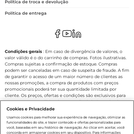
Política de troca e devolução
Política de entrega
Condições gerais
: Em caso de divergência de valores, o
valor válido é o do carrinho de compras. Fotos ilustrativas.
Compras sujeitas a confirmação de estoque. Compras
podem ser canceladas em caso de suspeita de fraude. A fim
de garantir o acesso de um maior número de clientes as
nossas promoções, a compra de produtos com preços
promocionais poderá ter sua quantidade limitada por
cliente. Os preços, ofertas e condições são exclusivos para
o e-commerce e válidos durante o dia de hoje, podendo
sofrer alterações sem prévia notificação. Proibida a venda
Cookies e Privacidade
de bebidas alcoólicas para menores de 18 anos, conforme
Usamos cookies para melhorar sua experiência de navegação, otimizar as
Lei n.º 8069/90, art. 81, inciso II (Estatuto da Criança e do
funcionalidades do site, e trazer conteúdo e ofertas personalizadas para
Adolescente). Preços e condições exclusivos para o
você, baseadas em seu histórico de navegação. Ao clicar em aceitar, você
concorda em armazenar cookies em seu dispositivo. Para informações
, podendo sofrer alterações sem aviso
www.bretas.com.br