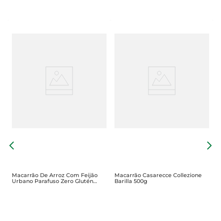
/
P
R
Macarrão De Arroz Com Feijão
Macarrão Casarecce Collezione
Urbano Parafuso Zero Glutén
Barilla 500g
500g