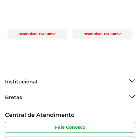
DISPONÍVEL EM BREVE
DISPONÍVEL EM BREVE
Institucional
Sobre o Bretas
Bretas
Grupo Cencosud
Trabalhe conosco
Cartão Bretas
Central de Atendimento
Sobre privacidade
Produtos Bretas
Portal do fornecedor
Código de ética
Fale Conosco
Nossas Lojas
Serviços
Cencosud Media
App Bretas