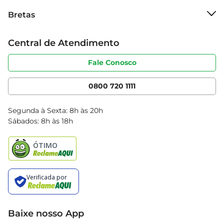
Sobre o Bretas
Bretas
Grupo Cencosud
Trabalhe conosco
Cartão Bretas
Central de Atendimento
Sobre privacidade
Produtos Bretas
Portal do fornecedor
Código de ética
Fale Conosco
Nossas Lojas
Serviços
Cencosud Media
App Bretas
0800 720 1111
Clube Bretas
Blog Bretas
Segunda à Sexta: 8h às 20h
Black Friday
Sábados: 8h às 18h
Natal
Baixe nosso App