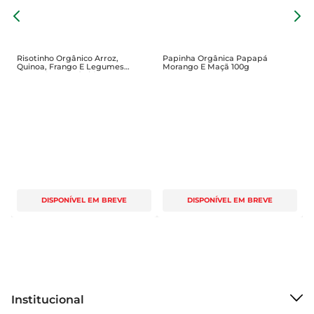
P
B
1
Risotinho Orgânico Arroz,
Papinha Orgânica Papapá
Quinoa, Frango E Legumes
Morango E Maçã 100g
Papapá La Chef Vidro 180g
DISPONÍVEL EM BREVE
DISPONÍVEL EM BREVE
Institucional