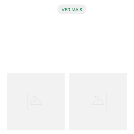
paladar do bebê. Além disso, essa papinha não 
tem adição de açúcar*, de sal** e amido – o que 
VER MAIS
permite uma textura ainda mais natural. Além 
disso, ela continua livre de conservantes.  

* Contém açúcares naturalmente presente nas 
matérias-primas. Este não é um alimento baixo 
ou reduzido em valor energético.

** Contém sódio próprio dos ingredientes.