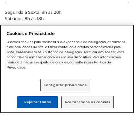
Clube Bretas
Blog Bretas
Segunda à Sexta: 8h às 20h
Black Friday
Sábados: 8h às 18h
Natal
Cookies e Privacidade
Usamos cookies para melhorar sua experiência de navegação, otimizar as
funcionalidades do site, e trazer conteúdo e ofertas personalizadas para
você, baseadas em seu histórico de navegação. Ao clicar em aceitar, você
concorda em armazenar cookies em seu dispositivo. Para informações
mais detalhadas a respeito de cookies, consulte nossa Política de
Privacidade.
Baixe nosso App
Configurar privacidade
Formas de pagamento
Rejeitar todos
Aceitar todos os cookies
Dúvidas frequentes (FAQ)
Política de troca e devolução