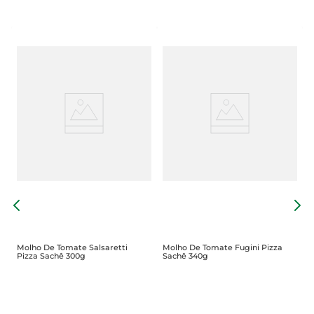
o
E
5
Molho De Tomate Salsaretti
Molho De Tomate Fugini Pizza
Pizza Sachê 300g
Sachê 340g