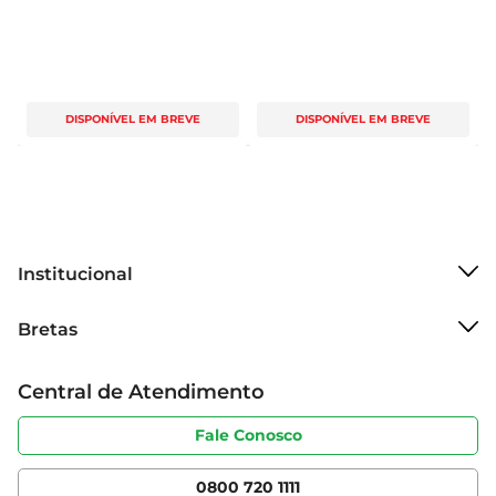
DISPONÍVEL EM BREVE
DISPONÍVEL EM BREVE
Institucional
Sobre o Bretas
Bretas
Grupo Cencosud
Trabalhe conosco
Cartão Bretas
Central de Atendimento
Sobre privacidade
Produtos Bretas
Portal do fornecedor
Código de ética
Fale Conosco
Nossas Lojas
Serviços
Cencosud Media
App Bretas
0800 720 1111